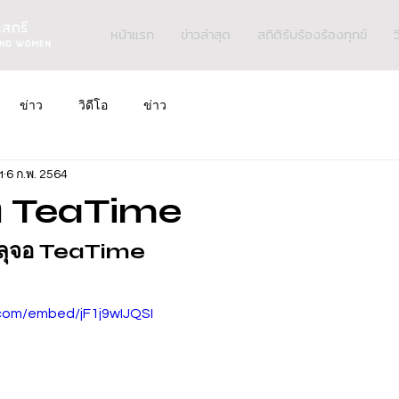
หน้าแรก
ข่าวล่าสุด
สถิติรับร้องร้องทุกข์
ว
ข่าว
วิดีโอ
ข่าว
ฯ
6 ก.พ. 2564
จอ TeaTime
ะลุจอ TeaTime
com/embed/jF1j9wIJQSI