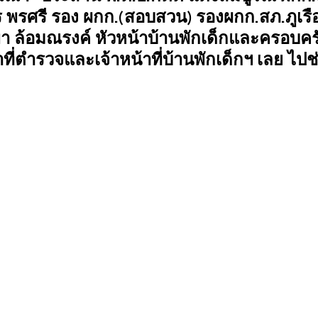
 พรศรี รอง ผกก.(สอบสวน) รองผกก.สภ.ภูเรื
 ล้อมณรงค์ หัวหน้าบ้านพักเด็กและครอบครั
าที่ตำรวจและเจ้าหน้าที่บ้านพักเด็กฯ เลย ไปช