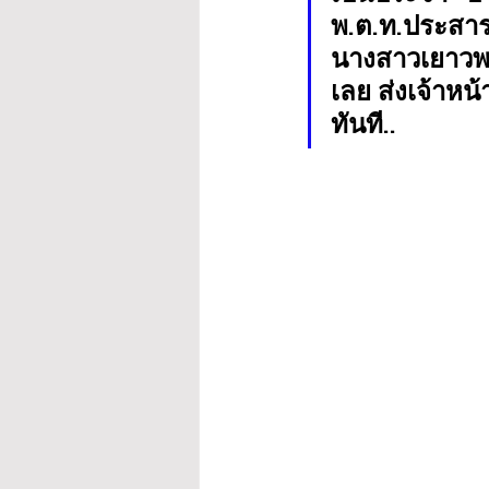
พ.ต.ท.ประสาร
นางสาวเยาวพา
เลย ส่งเจ้าหน้
ทันที..