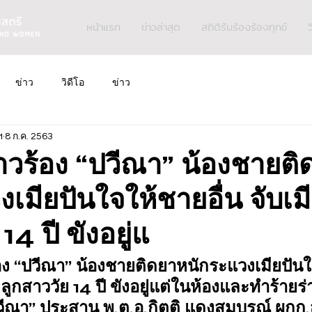
หน้าแรก
ข่าวล่าสุด
สถิติรับร้องร้องทุกข์
ว
ข่าว
วิดีโอ
ข่าว
ฯ
8 ก.ค. 2563
สาวร้อง “ปวีณา” น้องชายติ
เมียปันใจให้ชายอื่น จับเ
14 ปี ขังอยู่แ
้อง “ปวีณา” น้องชายติดยาหนักระแวงเมียปัน
ะลูกสาววัย 14 ปี ขังอยู่แต่ในห้องและทำร้ายร
ีณา” ประสาน พ.ต.อ.กิตติ แดงสมบูรณ์ ผกก.ส