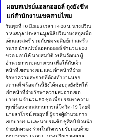
มอบสเปรย์แอลกอฮอล์ ถุงยังชีพ
แก่สำนักงานเขตสายไหม
วันพุธที่ 10 มิ.ย.63 เวลา 14.00 น. นางปวีณ
า หงสกุล ประธานมูลนิธิปวีณาหงสกุลเพื่อ
เด็กและสตรี ร่วมกับชมรมศิษย์เก่าสตรีว
รนาถ นำสเปรย์แอลกอฮอล์ จำนวน 800 
ขวด มอบให้ นายสมบัติ วรสินวัฒนา ผู้
อำนวยการเขตบางเขน เพื่อให้กับเจ้า
หน้าที่เขตบางเขน และเจ้าหน้าที่ฝ่าย
รักษาความสะอาดที่ต้องทำงานนอก
สถานที่ พร้อมกันนี้ยังได้มอบถุงยังชีพให้
เจ้าหน้าที่ฝ่ายรักษาความสะอาดเขต
บางเขน จำนวน 50 ชุด เพื่อบรรเทาความ
ทุกข์ร้อนจากสถานการณ์โควิด-19 โดยมี 
นายสาโรจน์ พลฤทธิ์ ผู้ช่วยผู้อำนวยการ
เขตบางเขน และนายรณชิต ชูศิลป์ หัวหน้า
ฝ่ายปกครอง ร่วมในกิจกรรมรับมอบด้วย
ต่อมาเวลา 15.00 น. นางปวีณา หงสกุล 