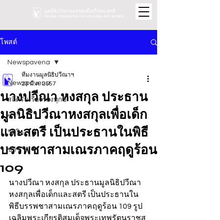
โพสต์
Newspavena
ทีมงานมูลนิธิปวีณาฯ
Newspavena
23 มี.ค. 2557
นางปวีณา หงสกุล ประธาน
สถิติรับเรื่องร้องทุกข์
มูลนิธิปวีณาหงสกุลเพื่อเด็ก
ข่าว
และสตรี เป็นประธานในพิธี
วิดีโอ
บรรพชาสามเณรภาคฤดูร้อน
ข่าว
109
นางปวีณา หงสกุล ประธานมูลนิธิปวีณา
หงสกุลเพื่อเด็กและสตรี เป็นประธานใน
พิธีบรรพชาสามเณรภาคฤดูร้อน 109 รูป 
เฉลิมพระเกียรติสมเด็จพระเทพรัตนราชสุ