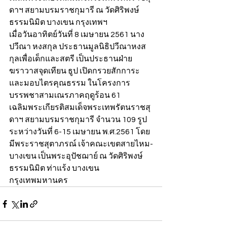
ดาฯ สยามบรมราชกุมารี ณ วัดศิริพงษ์
ธรรมนิมิต บางเขน กรุงเทพฯ
เมื่อวันอาทิตย์วันที่ 8 เมษายน 2561 นาง
ปวีณา หงสกุล ประธานมูลนิธิปวีณาหงส
กุลเพื่อเด็กและสตรี เป็นประธานฝ่าย
ฆราวาสจุดเทียน ธูป เปิดกรวยสักการะ 
และมอบไตรคุณธรรม ในโครงการ
บรรพชาสามเณรภาคฤดูร้อน 61 
เฉลิมพระเกียรติสมเด็จพระเทพรัตนราชสุ
ดาฯ สยามบรมราชกุมารี จำนวน 109 รูป 
ระหว่างวันที่ 6-15 เมษายน พ.ศ.2561 โดย
มีพระราชสุตาภรณ์ เจ้าคณะเขตสายไหม-
บางเขน เป็นพระอุปัชฌาย์ ณ วัดศิริพงษ์
ธรรมนิมิต ท่าแร้ง บางเขน 
กรุงเทพมหานคร