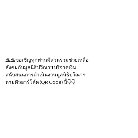
🙏🙏ขอเชิญทุกท่านมีส่วนร่วมช่วยเหลือ
สังคมกับมูลนิธิปวีณาฯ บริจาคเงิน
สนับสนุนการดำเนินงานมูลนิธิปวีณาฯ 
ตามคิวอาร์โค้ด (QR Code) นี้👇👇