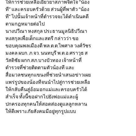
ให้การช่วยเหลือเยียวยาสภาพจิตใจ “น้อง
ที” และครอบครัวด้วย ส่วนผู้ที่พาตัว “น้อง
ที” ไปนั้นเจ้าหน้าที่ตำรวจจะได้ดำเนินคดี
ตามกฎหมายต่อไป
นางปวีณา หงสกุล ประธานมูลนิธิปวีณา
หงสกุลเพื่อเด็กและสตรี กล่าวว่า ขอ
ขอบคุณพลเมืองดี พล.ต.ต.ไพศาล วงศ์วัชร
มงคล ผบก. ภ.จว. นนทบุรี พ.ต.อ.ศราวุธ ส
วัสดิชัย ผกก.สภ.บางบัวทอง เจ้าหน้าที่
ตำรวจที่ช่วยติดตามตัวน้องที และ
สื่อมวลชนทุกแขนงที่ช่วยนำเสนอข่าวเผย
แพร่รูปของน้องทีจนนำไปสู่การช่วยเหลือ
ให้กลับคืนสู่อ้อมอกแม่และครอบครัวได้
สำเร็จ ทั้งนี้ขอฝากไปยังพ่อแม่และผู้
ปกครองทุกคนให้สอดส่องดูแลลูกหลาน
ให้ดีเพราะภัยสังคมมีอยู่ทุกรูปแบบ