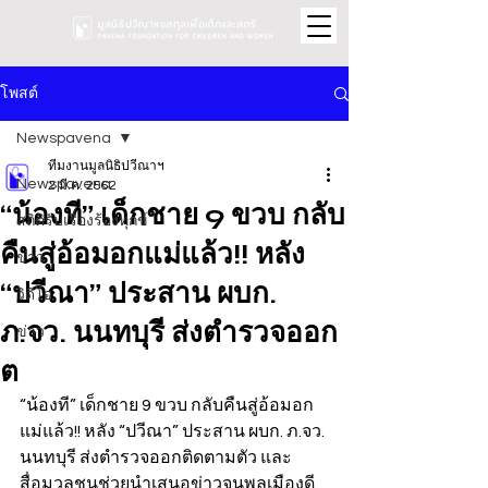
โพสต์
Newspavena
ทีมงานมูลนิธิปวีณาฯ
Newspavena
2 มี.ค. 2562
“น้องที” เด็กชาย 9 ขวบ กลับ
สถิติรับเรื่องร้องทุกข์
คืนสู่อ้อมอกแม่แล้ว!! หลัง
ข่าว
“ปวีณา” ประสาน ผบก.
วิดีโอ
ภ.จว. นนทบุรี ส่งตำรวจออก
ข่าว
ต
“น้องที” เด็กชาย 9 ขวบ กลับคืนสู่อ้อมอก
แม่แล้ว!! หลัง “ปวีณา” ประสาน ผบก. ภ.จว. 
นนทบุรี ส่งตำรวจออกติดตามตัว และ
สื่อมวลชนช่วยนำเสนอข่าวจนพลเมืองดี