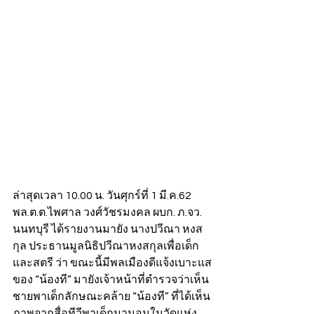
ล่าสุดเวลา 10.00 น. วันศุกร์ที่ 1 มี.ค.62 
พล.ต.ต.ไพศาล วงศ์วัชรมงคล ผบก. ภ.จว. 
นนทบุรี ได้รายงานมายัง นางปวีณา หงส
กุล ประธานมูลนิธิปวีณาหงสกุลเพื่อเด็ก
และสตรี ว่า ขณะนี้มีพลเมืองดีแจ้งเบาะแส
ของ “น้องที” มายังเจ้าหน้าที่ตำรวจว่าเห็น
ชายพาเด็กลักษณะคล้าย “น้องที” ที่ได้เห็น
ภาพจากสื่อทีวีพาเด็กมานอนในวัดแห่ง