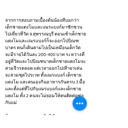
จากการสอบถามเบื้องต้นน้องทีบอกว่า 
เด็กชายแตงโมและเณรแบงก์มาชักชวน
ไปเที่ยวที่วัด จ.สุพรรณบุรี ตอนเช้าเด็กชาย
แตงโมและเณรแบงก์ก็จะออกไปบิณฑ
บาตร ตนก็เดินตามไปเป็นเหมือนเด็กวัด 
จะมีรายได้วันละ 200-400 บาท ระหว่างที่
อยู่ที่วัดและไปบิณฑบาตเด็กชายแตงโมจะ
สวมจีวรตลอด แต่เวลาออกไปเทีายวเล่น
จะสวมชุดไปรเวท ทั้งเณรแบงก์ เด็กชาย
แตงโม และตนเองกินอาหารกันครบ 3 มื้อ 
และตั้งแต่ที่ไปกับเณรแบงก์และเด็กชาย
แตงโม ทั้ง 2 คนจะไม่ยอมให้ตนติดต่อพ่อ
กับแม่
ด้าน พ.ต.อ.ศราวุธ สวัสดิชัย 
ผกก.สภ.บางบัวทอง กล่าวว่า นายแบงค์ 