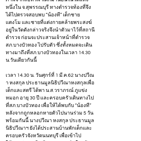
หนึ่งใน จ.สุพรรณบุรี ทางตำรวจท้องที่จึง
ได้ไปตรวจสอบพบ “น้องที” เด็กชาย
แตงโม และชายที่แต่งกายคล้ายพระสงฆ์
อยู่ในวัดดังกล่าวจริงจึงนำตัวมาไว้ที่สถานี
ตำรวจ ก่อนจะประสานเจ้าหน้าที่ตำรวจ 
สภ.บางบัวทอง ไปรับตัว ซึ่งทั้งหมดจะเดิน
ทางมาถึงที่สภ.บางบัวทองในเวลา 14.30 
น.วันเดียวกันนี้
เวลา 14.30 น. วันศุกร์ที่ 1 มี.ค.62 นางปวีณ
า หงสกุล ประธานมูลนิธิปวีณาหงสกุลเพื่อ
เด็กและสตรี ได้พา น.ส.วราภรณ์ ภูแข่ง
หมอก อายุ 30 ปี และครอบครัวเดินทางไป
ที่สภ.บางบัวทอง เพื่อให้ได้พบกับ “น้องที” 
หลังจากถูกหลอกหายตัวไปนานร่วม 5 วัน 
พร้อมกันนี้ นางปวีณา หงสกุล ประธานมูล
นิธิปวีณาฯ ยังได้ประสานบ้านพักเด็กและ
ครอบครัวจังหวัดนนทบุรี เพื่อเข้าไป