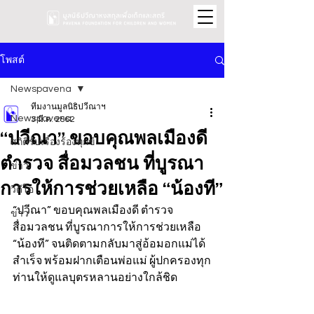
โพสต์
Newspavena
ทีมงานมูลนิธิปวีณาฯ
Newspavena
3 มี.ค. 2562
“ปวีณา” ขอบคุณพลเมืองดี
สถิติรับเรื่องร้องทุกข์
ตำรวจ สื่อมวลชน ที่บูรณา
ข่าว
การให้การช่วยเหลือ “น้องที”
วิดีโอ
“ปวีณา” ขอบคุณพลเมืองดี ตำรวจ 
ข่าว
สื่อมวลชน ที่บูรณาการให้การช่วยเหลือ 
“น้องที” จนติดตามกลับมาสู่อ้อมอกแม่ได้
สำเร็จ พร้อมฝากเตือนพ่อแม่ ผู้ปกครองทุก
ท่านให้ดูแลบุตรหลานอย่างใกล้ชิด