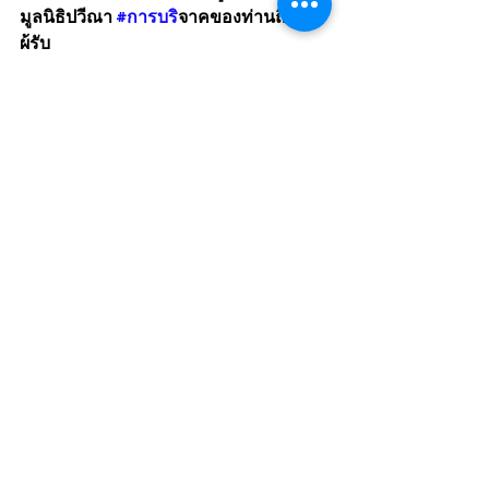
มูลนิธิปวีณา 
#การบร
ิจาคของท่านถึงมือ
ผู้รับ
ข่าว
ดูทั้งหมด
โพสต์ล่าสุด