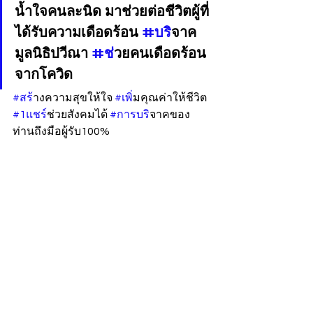
น้ำใจคนละนิด มาช่วยต่อชีวิตผู้ที่
ได้รับความเดือดร้อน 
#บร
ิจาค
มูลนิธิปวีณา 
#ช
่วยคนเดือดร้อน
จากโควิด
#สร
้างความสุขให้ใจ 
#เพ
ิ่มคุณค่าให้ชีวิต 
#1แชร
์ช่วยสังคมได้ 
#การบร
ิจาคของ
ท่านถึงมือผู้รับ100%