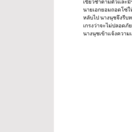
เขียวช้ำตามตัวและมีร
นายเอกยอมถอดโซ่ให้น
หลับไป นางนุชจึงรีบ
เกรงว่าจะไม่ปลอดภัย
นางนุชเข้าแจ้งความแล