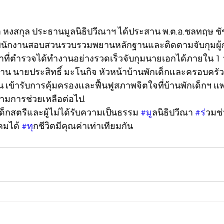
ณา หงสกุล ประธานมูลนิธิปวีณาฯ ได้ประสาน พ.ต.อ.ชลทฤษ ชั
้พนักงานสอบสวนรวบรวมพยานหลักฐานและติดตามจับกุมผู้
าที่ตำรวจได้ทำงานอย่างรวดเร็วจับกุมนายเอกได้ภายใน 1 วั
าน นายประสิทธิ์ มะโนกิจ หัวหน้าบ้านพักเด็กและครอบครัวจ
 เข้ารับการคุ้มครองและฟื้นฟูสภาพจิตใจที่บ้านพักเด็กฯ แพร่
ตามการช่วยเหลือต่อไป.
เด็กสตรีและผู้ไม่ได้รับความเป็นธรรม 
#ม
ูลนิธิปวีณา 
#ร
่วมช
คมได้ 
#ท
ุกชีวิตมีคุณค่าเท่าเทียมกัน