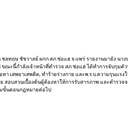
.ต.อ.ชลทฤษ ชัชวาลย์ ผกก.สภ.ช่อแฮ จ.แพร่ รายงานมายัง นาง
 ขณะนี้กำลังเจ้าหน้าที่ตำรวจ สภ.ช่อแฮ ได้ทำการจับกุมตั
ในข้อหา เสพยาเสพติด, ทำร้ายร่างกาย และพ.ร.บ.ความรุนแรง
 สอบสวนเบื้องต้นผู้ต้องหาให้การรับสารภาพ และตำรวจจ
ามขั้นตอนกฎหมายต่อไป