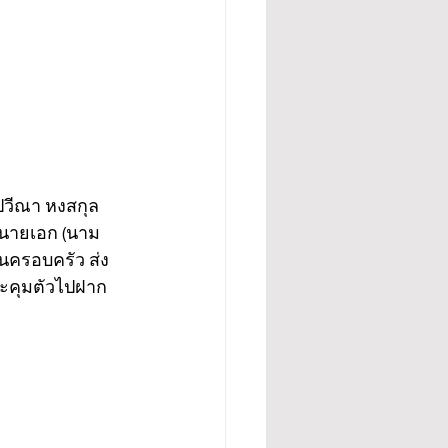
ปวีณา หงสกุล 
วนายเอก (นาม
ในครอบครัว ส่ง
ะคุมตัวไปฝาก