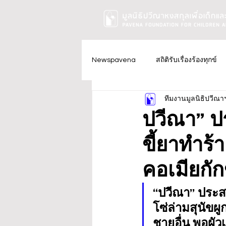
Newspavena
สถิติรับเรื่องร้องทุกข์
ทีมงานมูลนิธิปวีณา
ปวีณา” ป
ขี้ยาทำร้
คอเมียกัก
“ปวีณา” ประส
โซ่ล่ามสุนัขผ
ชายอื่น พอผั