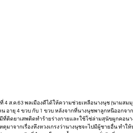
ที่ 4 ส.ค.63 พลเมืองดีได้ให้ความช่วยเหลือนางนุช (นามสมมุติ
น อายุ 4 ขวบ กับ 1 ขวบ หลังจากที่นางนุชพาลูกหนีออกจาก
ีที่ติดยาเสพติดทำร้ายร่างกายและใช้โซ่ล่ามสุนัขผูกคอนางน
หตุมาจากเรื่องหึงหวงเกรงว่านางนุชจะไปมีผู้ชายอื่น ทำให