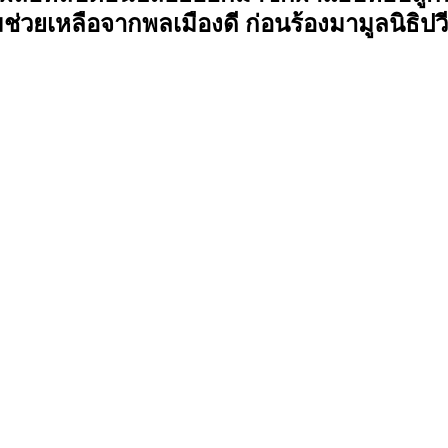
่วยเหลือจากพลเมืองดี ก่อนร้องมามูลนิธิปว