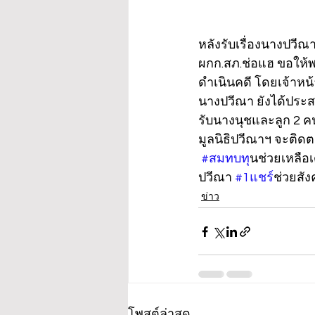
หลังรับเรื่องนางปวี
ผกก.สภ.ช่อแฮ ขอให
ดำเนินคดี โดยเจ้าหน้
นางปวีณา ยังได้ประส
รับนางนุชและลูก 2 คน
มูลนิธิปวีณาฯ จะติด
#สมทบท
ุนช่วยเหลือ
ปวีณา 
#1แชร
์ช่วยสัง
ข่าว
โพสต์ล่าสุด