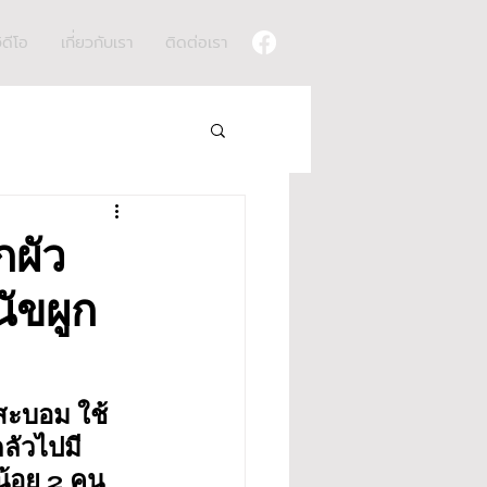
ิดีโอ
เกี่ยวกับเรา
ติดต่อเรา
กผัว
นัขผูก
สะบอม ใช้
กลัวไปมี
้อย 2 คน 