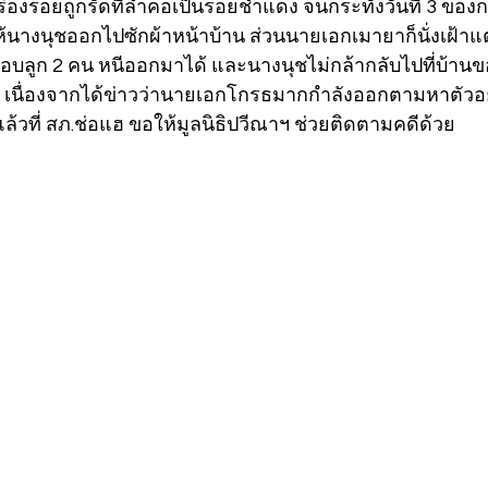
่องรอยถูกรัดที่ลำคอเป็นรอยช้ำแดง จนกระทั่งวันที่ 3 ของก
างนุชออกไปซักผ้าหน้าบ้าน ส่วนนายเอกเมายาก็นั่งเฝ้าแ
หอบลูก 2 คน หนีออกมาได้ และนางนุชไม่กล้ากลับไปที่บ้าน
 เนื่องจากได้ข่าวว่านายเอกโกรธมากกำลังออกตามหาตัวอยู่ 
้วที่ สภ.ช่อแฮ ขอให้มูลนิธิปวีณาฯ ช่วยติดตามคดีด้วย