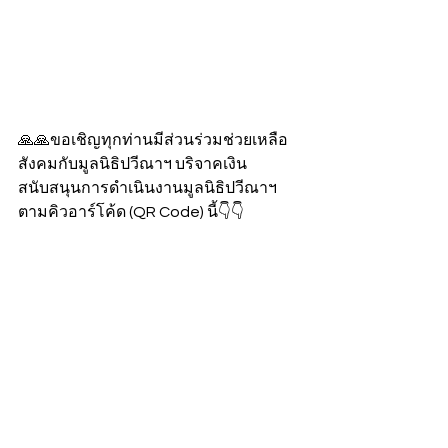
🙏🙏ขอเชิญทุกท่านมีส่วนร่วมช่วยเหลือ
สังคมกับมูลนิธิปวีณาฯ บริจาคเงิน
สนับสนุนการดำเนินงานมูลนิธิปวีณาฯ 
ตามคิวอาร์โค้ด (QR Code) นี้👇👇