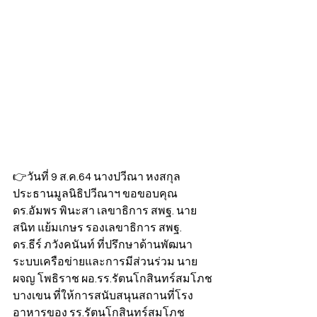
👉วันที่ 9 ส.ค.64 นางปวีณา หงสกุล 
ประธานมูลนิธิปวีณาฯ ขอขอบคุณ 
ดร.อัมพร พินะสา เลขาธิการ สพฐ. นาย
สนิท แย้มเกษร รองเลขาธิการ สพฐ. 
ดร.ธีร์ ภวังคนันท์ ที่ปรึกษาด้านพัฒนา
ระบบเครือข่ายและการมีส่วนร่วม นาย
ผจญ โพธิราช ผอ.รร.รัตนโกสินทร์สมโภช
บางเขน ที่ให้การสนับสนุนสถานที่โรง
อาหารของ รร.รัตนโกสินทร์สมโภช