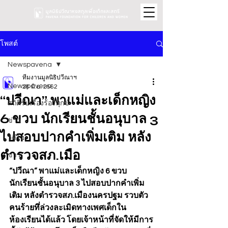
โพสต์
Newspavena
ทีมงานมูลนิธิปวีณาฯ
Newspavena
28 มิ.ย. 2562
“ปวีณา” พาแม่และเด็กหญิง
สถิติรับเรื่องร้องทุกข์
6 ขวบ นักเรียนชั้นอนุบาล 3
ข่าว
ไปสอบปากคำเพิ่มเติม หลัง
วิดีโอ
ตำรวจสภ.เมือ
ข่าว
“ปวีณา” พาแม่และเด็กหญิง 6 ขวบ 
นักเรียนชั้นอนุบาล 3 ไปสอบปากคำเพิ่ม
เติม หลังตำรวจสภ.เมืองนครปฐม รวบตัว
คนร้ายทึ่ล่วงละเมิดทางเพศเด็กใน
ห้องเรียนได้แล้ว โดยเจ้าหน้าที่จัดให้มีการ