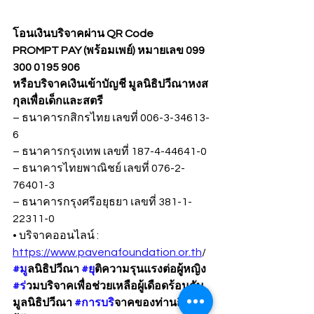
โอนเงินบริจาคผ่าน QR Code
PROMPT PAY (พร้อมเพย์) หมายเลข 099 
300 0195 906
หรือบริจาคเงินเข้าบัญชี มูลนิธิปวีณาหงส
กุลเพื่อเด็กและสตรี
– ธนาคารกสิกรไทย เลขที่ 006-3-34613-
6
– ธนาคารกรุงเทพ เลขที่ 187-4-44641-0
– ธนาคารไทยพาณิชย์ เลขที่ 076-2-
76401-3
– ธนาคารกรุงศรีอยุธยา เลขที่ 381-1-
22311-0
• บริจาคออนไลน์ : 
https://www.pavenafoundation.or.th
/
#ม
ูลนิธิปวีณา 
#ย
ุติความรุนแรงต่อผู้หญิง 
#ร
่วมบริจาคเพื่อช่วยเหลือผู้เดือดร้อนกับ
มูลนิธิปวีณา 
#การบร
ิจาคของท่านถึงมือ