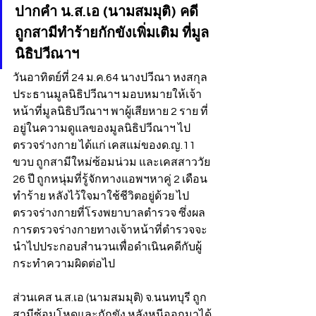
ปากคำ น.ส.เอ (นามสมมุติ) คดี
ถูกสามีทำร้ายกักขังเพิ่มเติม ที่มูล
นิธิปวีณาฯ
วันอาทิตย์ที่ 24 ม.ค.64 นางปวีณา หงสกุล 
ประธานมูลนิธิปวีณาฯ มอบหมายให้เจ้า
หน้าที่มูลนิธิปวีณาฯ พาผู้เสียหาย 2 ราย ที่
อยู่ในความดูแลของมูลนิธิปวีณาฯ ไป
ตรวจร่างกาย ได้แก่ เคสแม่ของด.ญ.11 
ขวบ ถูกสามีใหม่ซ้อมน่วม และเคสสาววัย 
26 ปี ถูกหนุ่มที่รู้จักทางแอพฯหาคู่ 2 เดือน
ทำร้าย หลังไว้ใจมาใช้ชีวิตอยู่ด้วย ไป
ตรวจร่างกายที่โรงพยาบาลตำรวจ ซึ่งผล
การตรวจร่างกายทางเจ้าหน้าที่ตำรวจจะ
นำไปประกอบสำนวนเพื่อดำเนินคดีกับผู้
กระทำความผิดต่อไป
ส่วนเคส น.ส.เอ (นามสมมุติ) จ.นนทบุรี ถูก
สามีซ้อมโหดและกักขัง หลังหนีออกมาได้