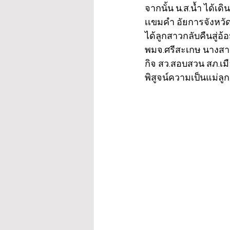
จากนั้น น.ส.น้ำ ได้เด
เเขมคำ อัยการจังหวั
ได้ลูกสาวกลับคืนสู่
พมจ.ศรีสะเกษ นางสาว
กิจ สว.สอบสวน สภ.เมื
พิสูจน์ความเป็นแม่ลูก