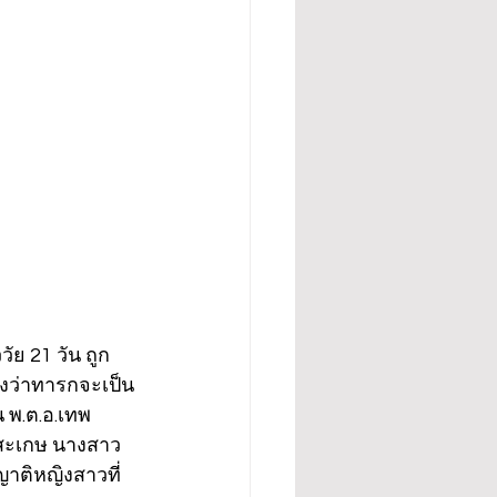
ัย 21 วัน ถูก
รงว่าทารกจะเป็น
 พ.ต.อ.เทพ
ีสะเกษ นางสาว
ญาติหญิงสาวที่