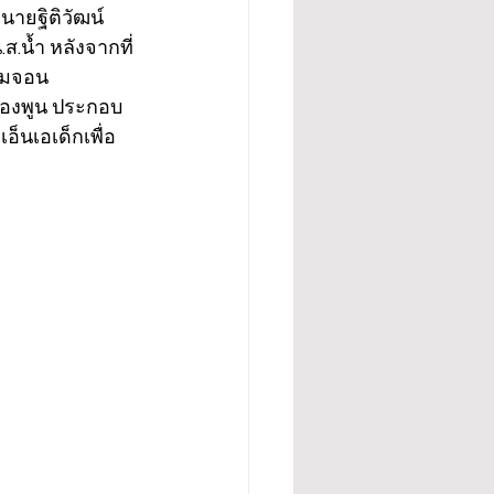
นายฐิติวัฒน์ 
น้ำ หลังจากที่
หมจอน 
.ทองพูน ประกอบ
็นเอเด็กเพื่อ