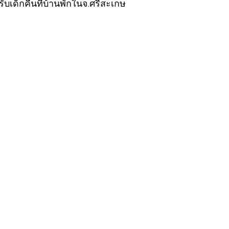
รับเด็กคืนที่บ้านพักในจ.ศรีสะเกษ