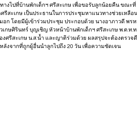
ินทางไปที่บ้านพักเด็กฯ ศรีสะเกษ เพื่อขอรับลูกน้อยคืน ขณะที่ 
ดศรีสะเกษ เป็นประธานในการประชุมหาแนวทางช่วยเหลือน.ส.
อ้อมอก โดยมีผู้เข้าร่วมประชุม ประกอบด้วย นางอาภาวดี พร
เกษศิรินทร์ บุญเชิญ หัวหน้าบ้านพักเด็กฯ ศรีสะเกษ พ.ต.ท
องศรีสะเกษ น.ส.น้ำ และญาติร่วมด้วย ผลสรุปจะต้องตรวจดีเอ
หลังจากที่ถูกผู้อื่นนำลูกไปถึง 20 วัน เพื่อความชัดเจน