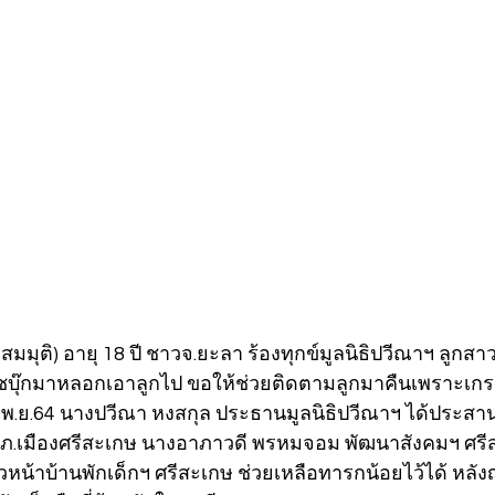
มมุติ) อายุ 18 ปี ชาวจ.ยะลา ร้องทุกข์มูลนิธิปวีณาฯ ลูกสาวว
เฟซบุ๊กมาหลอกเอาลูกไป ขอให้ช่วยติดตามลูกมาคืนเพราะเก
9 พ.ย.64 นางปวีณา หงสกุล ประธานมูลนิธิปวีณาฯ ได้ประสาน
.สภ.เมืองศรีสะเกษ นางอาภาวดี พรหมจอม พัฒนาสังคมฯ ศร
หัวหน้าบ้านพักเด็กฯ ศรีสะเกษ ช่วยเหลือทารกน้อยไว้ได้ หลัง