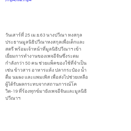
/mp4/file.mp4
วันเสาร์ที่ 25 เม.ย.63 นางปวีณา หงสกุล 
ประธานมูลนิธิปวีณาหงสกุลเพื่อเด็กและ
สตรี พร้อมเจ้าหน้าที่มูลนิธิปวีณาฯ เข้า
เยี่ยมการทำงานของเพจอีจันซึ่งระดม
กำลังกว่า 50 คน ช่วยแพ็คของใช้ที่จำเป็น 
เช่น ข้าวสาร อาหารแห้ง ปลากระป๋อง น้ำ
ดื่ม นมผง และแพมเพิส เพื่อส่งไปช่วยเหลือ
ผู้ได้รับผลกระทบจากสถานการณ์โค
วิด-19 ที่ร้องทุกข์มายังเพจอีจันและมูลนิธิ
ปวีณาฯ