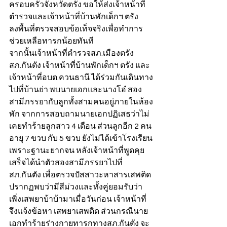
ครอบครัวจังหวัดตรัง ขอให้ส่งเจ้าหน้าที่
ตำรวจและเจ้าหน้าที่บ้านพักเด็กฯ ตรัง 
ลงพื้นที่ตรวจสอบข้อเท็จจริงเพื่อทำการ
ช่วยเหลือทารกน้อยทันที
จากนั้นเจ้าหน้าที่ตำรวจสภ.เมืองตรัง 
สภ.กันตัง เจ้าหน้าที่บ้านพักเด็กฯ ตรัง และ
เจ้าหน้าที่อบต.ควนธานี ได้ร่วมกันเดินทาง
ไปที่บ้านย่า พบนายเอกและนางโอ๋ สอง
สามีภรรยากับลูกทั้งสามคนอยู่ภายในห้อง
พัก จากการสอบถามนายเอกปฏิเสธว่าไม่
เคยทำร้ายลูกสาว 4 เดือน ส่วนลูกอีก 2 คน
อายุ 7 ขวบ กับ 5 ขวบ ยังไม่ได้เข้าโรงเรียน
เพราะฐานะยากจน หลังเจ้าหน้าที่พูดคุย
เสร็จได้นำตัวสองสามีภรรยาไปที่
สภ.กันตัง เพื่อตรวจปัสสาวะหาสารเสพติด 
ปรากฏพบว่ามีสีม่วงและทั้งคู่ยอมรับว่า
เพิ่งเสพยาบ้าบ้ามาเมื่อวันก่อน เจ้าหน้าที่
จึงแจ้งข้อหา เสพยาเสพติด ส่วนกรณีนาย
เอกทำร้ายร่างกายทารกทางสภ.กันตัง จะ