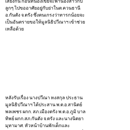
เสียงกัน ก่อนที่น้องเขยจะพาน้องสาวกับ
ลูกๆ ไปขออาศัยอยู่กับย่าในต.ควนธานี 
อ.กันตัง จ.ตรัง ซึ่งตนเกรงว่าทารกน้อยจะ
เป็นอันตรายขอให้มูลนิธิปวีณาฯ เข้าช่วย
เหลือด้วย
หลังรับเรื่อง นางปวีณา หงสกุล ประธาน
มูลนิธิปวีณาฯ ได้ประสาน พ.ต.อ.สานิตย์ 
พลเพชร ผกก. สภ.เมืองตรัง พ.ต.อ.ภูมิ บาล
ทิพย์ ผกก.สภ.กันตัง จ.ตรัง และนางนิตยา 
มุทามาศ. หัวหน้าบ้านพักเด็กและ