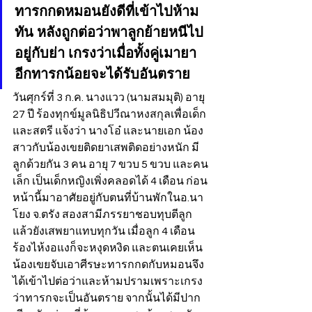
ทารกกดหมอนยังดีที่เข้าไปห้าม
ทัน หลังถูกต่อว่าพาลูกย้ายหนีไป
อยู่กับย่า เกรงว่าเมื่อทั้งคู่เมายา
อีกทารกน้อยจะได้รับอันตราย
วันศุกร์ที่ 3 ก.ค. นางแวว (นามสมมุติ) อายุ 
27 ปี ร้องทุกข์มูลนิธิปวีณาหงสกุลเพื่อเด็ก
และสตรี แจ้งว่า นางโอ๋ และนายเอก น้อง
สาวกับน้องเขยติดยาเสพติดอย่างหนัก มี
ลูกด้วยกัน 3 คน อายุ 7 ขวบ 5 ขวบ และคน
เล็ก เป็นเด็กหญิงเพิ่งคลอดได้ 4 เดือน ก่อน
หน้านี้มาอาศัยอยู่กับตนที่บ้านพักในอ.นา
โยง จ.ตรัง สองสามีภรรยาชอบทุบตีลูก 
แล้วยังเสพยาแทบทุกวัน เมื่อลูก 4 เดือน 
ร้องไห้งอแงก็จะหงุดหงิด และตนเคยเห็น
น้องเขยจับเอาศีรษะทารกกดกับหมอนจึง
ได้เข้าไปต่อว่าและห้ามปรามเพราะเกรง
ว่าทารกจะเป็นอันตราย จากนั้นได้มีปาก