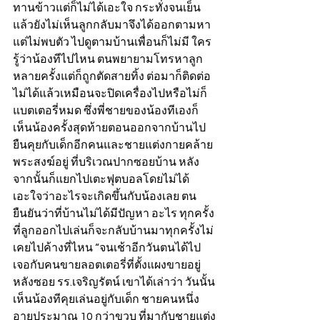
ทานข้าวแต่ก็ไม่ได้เอะใจ กระทั่งจนเย็น
แล้วยังไม่เห็นลูกกลับมาจึงได้ออกตามหา
แต่ไม่พบตัว ไปดูตามบ้านเพื่อนก็ไม่มี ใคร
รู้ว่าน้องทีไปไหน ตนพยายามโทรหาลูก
หลายครั้งแต่ก็ถูกตัดสายทิ้ง ต่อมาก็ติดต่อ
ไม่ได้แล้วเหมือนจะปิดเครื่องไปหรือไม่ก็ 
แบตเตอรี่หมด ซึ่งพี่ชายของน้องทีเองก็
เห็นน้องครั้งสุดท้ายตอนออกจากบ้านไป
ยืนคุยกับเด็กอีกคนและชายแต่งกายคล้าย
พระสงฆ์อยู่ ที่บริเวณปากซอยบ้าน หลัง
จากนั้นก็แยกไปเตะฟุตบอลโดยไม่ได้
เอะใจว่าอะไรจะเกิดขึ้นกับน้องเลย ตน
ยืนยันว่าที่บ้านไม่ได้มีปัญหา อะไร ทุกครั้ง
ที่ลูกออกไปเล่นก็จะกลับบ้านมาทุกครั้งไม่
เคยไปค้างที่ไหน “จนเช้าอีกวันตนได้ไป
เจอกับคนขายลอตเตอรี่ที่ตั้งแผงขายอยู่
หลังซอย รร.เจริญรัตน์ เขาได้เล่าว่า วันนั้น
เห็นน้องทีคุยเล่นอยู่กับเด็ก ชายคนหนึ่ง
อายุประมาณ 10 กว่าขวบ ที่มากับชายแต่ง