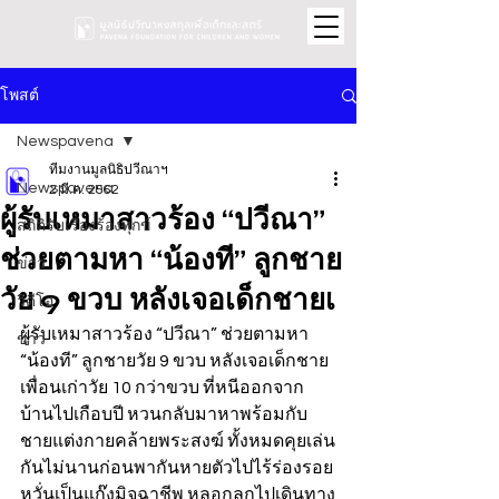
โพสต์
Newspavena
ทีมงานมูลนิธิปวีณาฯ
Newspavena
2 มี.ค. 2562
ผู้รับเหมาสาวร้อง “ปวีณา”
สถิติรับเรื่องร้องทุกข์
ช่วยตามหา “น้องที” ลูกชาย
ข่าว
วัย 9 ขวบ หลังเจอเด็กชายเ
วิดีโอ
ผู้รับเหมาสาวร้อง “ปวีณา” ช่วยตามหา 
ข่าว
“น้องที” ลูกชายวัย 9 ขวบ หลังเจอเด็กชาย
เพื่อนเก่าวัย 10 กว่าขวบ ที่หนีออกจาก
บ้านไปเกือบปี หวนกลับมาหาพร้อมกับ
ชายแต่งกายคล้ายพระสงฆ์ ทั้งหมดคุยเล่น
กันไม่นานก่อนพากันหายตัวไปไร้ร่องรอย 
หวั่นเป็นแก๊งมิจฉาชีพ หลอกลูกไปเดินทาง