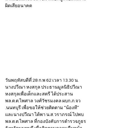
ผิดเสียอนาคต
วันพฤหัสบดีที่ 28 ก.พ 62 เวลา 13.30 น. 
นางปวีณา หงสกุล ประธานมูลนิธิปวีณา
หงสกุลเพื่อเด็กและสตรี ได้ประสาน 
พล.ต.ต.ไพศาล วงศ์วัชรมงคล ผบก.ภ.จว 
.นนทบุรี เพื่อขอให้ช่วยติดตาม “น้องที” 
และนางปวีณา ได้พา น.ส.วราภรณ์ ไปพบ 
พล.ต.ต.ไพศาล ที่กองบังคับการตำรวจภูธร