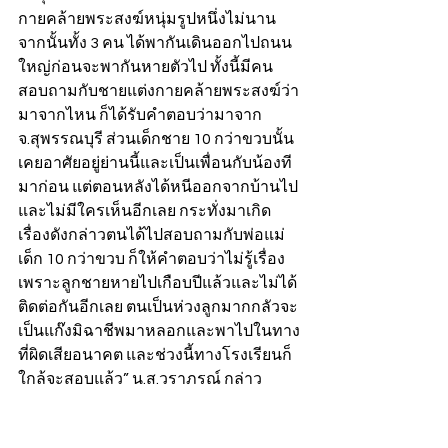
กายคล้ายพระสงฆ์หนุ่มรูปหนึ่งไม่นาน 
จากนั้นทั้ง 3 คน ได้พากันเดินออกไปถนน
ใหญ่ก่อนจะพากันหายตัวไป ทั้งนี้มีคน
สอบถามกับชายแต่งกายคล้ายพระสงฆ์ว่า
มาจากไหน ก็ได้รับคำตอบว่ามาจาก 
จ.สุพรรณบุรี ส่วนเด็กชาย 10 กว่าขวบนั้น 
เคยอาศัยอยู่ย่านนี้และเป็นเพื่อนกับน้องที
มาก่อน แต่ตอนหลังได้หนีออกจากบ้านไป
และไม่มีใครเห็นอีกเลย กระทั่งมาเกิด
เรื่องดังกล่าวตนได้ไปสอบถามกับพ่อแม่
เด็ก 10 กว่าขวบ ก็ให้คำตอบว่าไม่รู้เรื่อง
เพราะลูกชายหายไปเกือบปีแล้วและไม่ได้
ติดต่อกันอีกเลย ตนเป็นห่วงลูกมากกลัวจะ
เป็นแก๊งมิฉาชีพมาหลอกและพาไปในทาง
ที่ผิดเสียอนาคต และช่วงนี้ทางโรงเรียนก็
ใกล้จะสอบแล้ว” น.ส.วราภรณ์ กล่าว