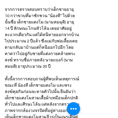
จากการตรวจสอบทราบว่าเด็กชายอายุ 
10 กว่าขวบที่มาชักชวน “น้องที” ไปด้วย
นั้นชื่อ เด็กชายแตงโม (นามสมมุติ) อายุ 
14 ปี ลักษณะโกนหัวโล้น เคยอาศัยอยู่
ละแวกเดียวกัน แต่ได้หนีหายออกจากบ้าน
ไปประมาณ 2 ปีแล้ว ซึ่งแม่กับพ่อเลี้ยงเคย
ตามกลับมาบ้านแต่ก็หนีออกไปอีก โดย
คาดว่าไปอยู่กับชายที่แต่งกายคล้ายพระ
สงฆ์ ทราบชื่อภายหลัง นายแบงก์ (นาม
สมมติ) อายุประมาณ 30 ปี
ทั้งนี้จากการสอบถามผู้ที่พบเห็นเหตุการณ์
ขณะที่ น้องที เด็กชายแตงโม และพระ
สงฆ์คุยกันก่อนจะหายตัวไปนั้น ยืนยันว่า
เด็กชายแตงโมสวมเสื้อผ้าเหมือนเด็กปกติ
ทั่วไปและศีรษะโล้น แต่หลังจากตรวจสอบ
ภาพจากกล้องวงจรปิดที่อยู่ห่างออกไป
เห็นเด็กชายแตงโมสวมจีวรเป็นเณรเดินคู่