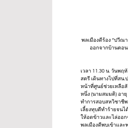
พลเมืองดีร้อง “ปวีณา
ออกจากบ้านตอนที่แ
เวลา 11.30 น. วันพฤห
สตรี เดินทางไปที่สน.
หน้าที่ศูนย์ช่วยเหล
หนึ่ง (นามสมมติ) อายุ
ทำการสอบสหวิชาชีพเพ
เลี้ยงทุบตีทำร้ายจนไ
ให้อดข้าวและไล่ออกจาก
พลเมืองดีพบเข้าและพา