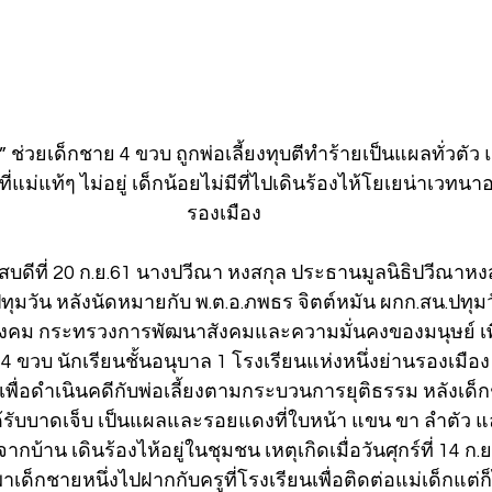
” ช่วยเด็กชาย 4 ขวบ ถูกพ่อเลี้ยงทุบตีทำร้ายเป็นแผลทั่วตัว
ม่แท้ๆ ไม่อยู่ เด็กน้อยไม่มีที่ไปเดินร้องไห้โยเยน่าเวทนาอ
รองเมือง
ัสบดีที่ 20 ก.ย.61 นางปวีณา หงสกุล ประธานมูลนิธิปวีณาหงส
ปทุมวัน หลังนัดหมายกับ พ.ต.อ.ภพธร จิตต์หมัน ผกก.สน.ปทุม
ือสังคม กระทรวงการพัฒนาสังคมและความมั่นคงของมนุษย์ เพ
 4 ขวบ นักเรียนชั้นอนุบาล 1 โรงเรียนแห่งหนึ่งย่านรองเมือง
ื่อดำเนินคดีกับพ่อเลี้ยงตามกระบวนการยุติธรรม หลังเด็กช
ด้รับบาดเจ็บ เป็นแผลและรอยแดงที่ใบหน้า แขน ขา ลำตัว และ
บ้าน เดินร้องไห้อยู่ในชุมชน เหตุเกิดเมื่อวันศุกร์ที่ 14 ก.ย
เด็กชายหนึ่งไปฝากกับครูที่โรงเรียนเพื่อติดต่อแม่เด็กแต่