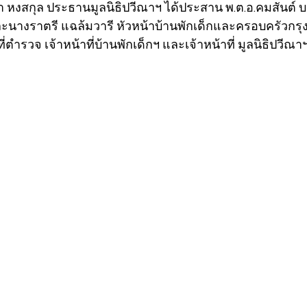
ณา หงสกุล ประธานมูลนิธิปวีณาฯ ได้ประสาน พ.ต.อ.คมสันต์ 
ละนางราตรี แฉล้มวารี หัวหน้าบ้านพักเด็กและครอบครัวก
ที่ตำรวจ เจ้าหน้าที่บ้านพักเด็กฯ และเจ้าหน้าที่ มูลนิธิปวีณาฯ