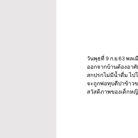
วันพุธที่ 9 ก.ย.63 พล
ออกจากบ้านต้องอาศัยอ
สกปรกไม่มีน้ำดื่ม ไปโ
จะถูกพ่อทุบตีปาข้า
สวัสดิภาพของเด็กหญิ