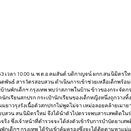
ย.63 เวลา 10.00 น. พ.ต.อ.คมสันต์ บดิกาญจน์ ผกก.สน.นิมิตร
ันตพันธ์ สารวัตรสอบสวน ดำเนินการเข้าช่วยเหลือเด็กพร้อมเจ้
ี่บ้านพักเด็กฯ กรุงเทพ พบว่าสภาพในบ้าน ข้าวของกระจัดกร
้าชุดนักเรียนสกปรก กระเป๋านักเรียนของเด็กหญิงหนึ่งถูกวางท
ยาวรุงรังเนื้อตัวสกปรกไม่พูดไม่จา เหม่อลอยคล้ายเมายา พ
อบสวน สน.นิมิตรใหม่ จึงได้นำตัวไปตรวจพบสารเสพติดในร
ริง ซึ่งเจ้าหน้าที่ตำรวจจะได้ส่งตัวเข้ารับการบำบัดยาเสพต
านพักเด็กฯ กรุงเทพ ได้รับเข้าคุ้มครองซึ่งจะได้ติดตามหาแม่