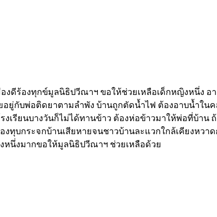
เมืองดีร้องทุกข์มูลนิธิปวีณาฯ ขอให้ช่วยเหลือเด็กหญิงหนึ่ง อา
ยู่กับพ่อติดยาตามลำพัง บ้านถูกตัดน้ำไฟ ต้องอาบน้ำในคล
รงเรียนบางวันก็ไม่ได้ทานข้าว ต้องห่อข้าวมาให้พ่อที่บ้าน ถ้
วของทุบกระจกบ้านเสียหายจนชาวบ้านละแวกใกล้เคียงหวาด
งหนึ่งมากขอให้มูลนิธิปวีณาฯ ช่วยเหลือด้วย