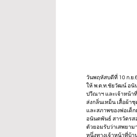
วันพฤหัสบดีที่ 10 ก.
ให้ พ.ต.ท.ชัยวัฒน์ อน
ปวีณาฯ และเจ้าหน้าท
ส่งกลิ่นเหม็น เสื้อผ
และสภาพของพ่อเด็กผม
อนันตพันธ์ สารวัตรส
ตัวยอมรับว่าเสพยามาจ
หนึ่งทางเจ้าหน้าที่บ้