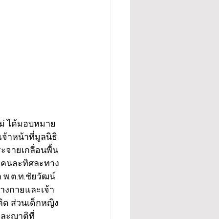
ใหม่ ได้มอบหมาย
าหน้าที่มูลนิธิ
ะจายเกลื่อนพื้น
ิ้งคนละทิศละทาง 
.ต.ท.ชัยวัฒน์ 
่างกายและเจ้า
ิด ส่วนเด็กหญิง
และญาติที่