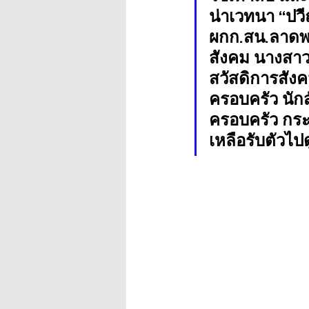
น่าเวทนา “ปวี
ผกก.สน.ลาดพร
สังคม นางสาว
สวัสดิการสัง
ครอบครัว นัก
ครอบครัว กร
เหลือรับตัวไป