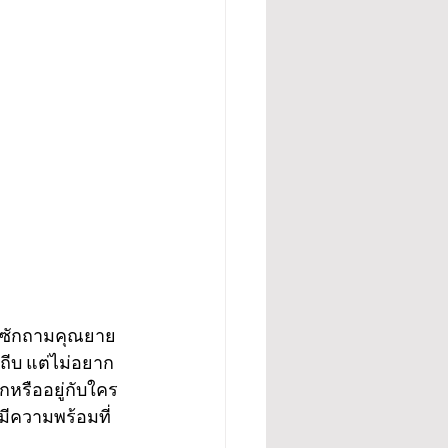
รซักถามคุณยาย 
าถีบ แต่ไม่อยาก
หรืออยู่กับใคร 
มีความพร้อมที่