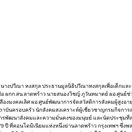
63 นางปวีณา หงสกุล ประธานมูลนิธิปวีณาหงสกุลเพื่อเด็กแล
ะพือ ผกก.สน.ลาดพร้าว นายสนองวิชญ์ ภูวันทมาตย์ ผอ.ศูนย์ช่
งมงคลเลิศ ผอ.ศูนย์พัฒนาการจัดสวัสดิการสังคมผู้สูงอาย
าบันครอบครัว นักสังคมสงเคราะห์ผู้เชี่ยวชาญกรมกิจการ
รพัฒนาสังคมและความมั่นคงของมนุษย์ และนัดประชุมที่สน
 ปี ที่คอนโดมิเนียมแห่งหนึ่งย่านลาดพร้าว กรุงเทพฯ ซึ่งพล