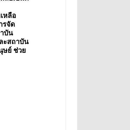
เหลือ
ารจัด
าบัน
และสถาบัน
ษย์ ช่วย