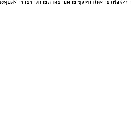
งทุบตีทำร้ายร่างกายด่าหยาบคาย ขู่จะฆ่าให้ตาย เพื่อให้กา