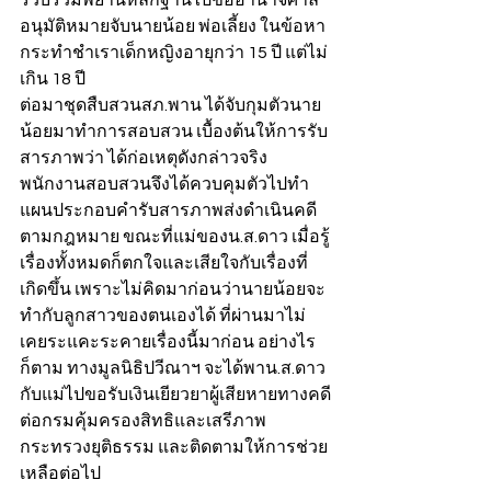
รวบรวมพยานหลักฐานไปขออำนาจศาล
อนุมัติหมายจับนายน้อย พ่อเลี้ยง ในข้อหา 
กระทำชำเราเด็กหญิงอายุกว่า 15 ปี แต่ไม่
เกิน 18 ปี
ต่อมาชุดสืบสวนสภ.พาน ได้จับกุมตัวนาย
น้อยมาทำการสอบสวน เบื้องต้นให้การรับ
สารภาพว่า ได้ก่อเหตุดังกล่าวจริง 
พนักงานสอบสวนจึงได้ควบคุมตัวไปทำ
แผนประกอบคำรับสารภาพส่งดำเนินคดี
ตามกฎหมาย ขณะที่แม่ของน.ส.ดาว เมื่อรู้
เรื่องทั้งหมดก็ตกใจและเสียใจกับเรื่องที่
เกิดขึ้น เพราะไม่คิดมาก่อนว่านายน้อยจะ
ทำกับลูกสาวของตนเองได้ ที่ผ่านมาไม่
เคยระแคะระคายเรื่องนี้มาก่อน อย่างไร
ก็ตาม ทางมูลนิธิปวีณาฯ จะได้พาน.ส.ดาว 
กับแม่ไปขอรับเงินเยียวยาผู้เสียหายทางคดี
ต่อกรมคุ้มครองสิทธิและเสรีภาพ 
กระทรวงยุติธรรม และติดตามให้การช่วย
เหลือต่อไป