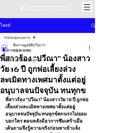
โพสต์
Newspavena
ทีมงานมูลนิธิปวีณาฯ
Newspavena
9 ธ.ค. 2562
พี่สาวร้อง “ปวีณา” น้องสาว
สถิติรับเรื่องร้องทุกข์
วัย 16 ปี ถูกพ่อเลี้ยงล่วง
ข่าว
ละเมิดทางเพศมาตั้งแต่อยู่
วิดีโอ
อนุบาลจนปัจจุบัน ทนทุกข
ข่าว
พี่สาวร้อง “ปวีณา” น้องสาววัย 16 ปี ถูกพ่อ
เลี้ยงล่วงละเมิดทางเพศมาตั้งแต่อยู่
อนุบาลจนปัจจุบัน ทนทุกข์ตกนรกไม่ยอม
บอกใคร ตอนหลังมีอาการซึมเศร้าเมื่อ
เค้นถามจึงรู้ความจริงก่อนพาเข้าแจ้ง