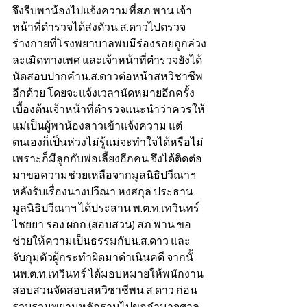
จึงรีบพาน้องไปแจ้งความที่สภ.พาน เจ้า
หน้าที่ตำรวจได้ส่งตัวน.ส.ดาวไปตรวจ
ร่างกายที่โรงพยาบาลพบมีร่องรอยถูกล่วง
ละเมิดทางเพศ และเจ้าหน้าที่ตำรวจยังได้
นัดสอบปากคำน.ส.ดาวต่อหน้าสหวิชาชีพ
อีกด้วย โดยจะแจ้งเวลานัดหมายอีกครั้ง 
เบื้องต้นเจ้าหน้าที่ตำรวจแนะนำว่าควรให้
แม่เป็นผู้พาน้องสาวเข้าแจ้งความ แต่
ตนเองก็เป็นห่วงไม่รู้แม่จะทำใจได้หรือไม่
เพราะก็มีลูกกับพ่อเลี้ยงอีกคน จึงได้ติดต่อ
มาขอความช่วยเหลือจากมูลนิธิปวีณาฯ
หลังรับเรื่องนางปวีณา หงสกุล ประธาน
มูลนิธิปวีณาฯ ได้ประสาน พ.ต.ท.เทวินทร์ 
ไชยยา รอง ผกก.(สอบสวน) สภ.พาน ขอ
ช่วยให้ความเป็นธรรมกับน.ส.ดาว และ
จับกุมตัวผู้กระทำผิดมาดำเนินคดี จากนั้
นพ.ต.ท.เทวินทร์ ได้มอบหมายให้พนักงาน
สอบสวนจัดสอบสหวิชาชีพน.ส.ดาว ก่อน