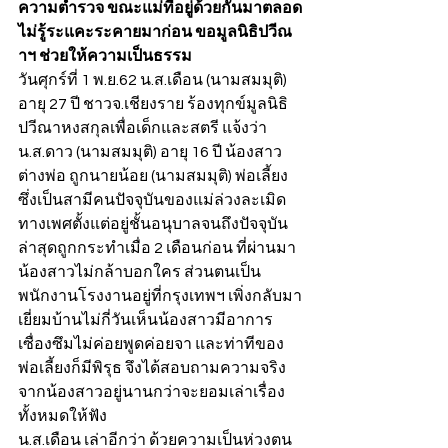
ความตำรวจ ขณะแม่ที่อยู่ด้วยกันมาตลอด
ไม่รู้ระแคะระคายมาก่อน ขอมูลนิธิปวีณ
าฯ ช่วยให้ความเป็นธรรม
วันศุกร์ที่ 1 พ.ย.62 น.ส.เดือน (นามสมมุติ) 
อายุ 27 ปี ชาวจ.เชียงราย ร้องทุกข์มูลนิธิ
ปวีณาหงสกุลเพื่อเด็กและสตรี แจ้งว่า 
น.ส.ดาว (นามสมมุติ) อายุ 16 ปี น้องสาว
ต่างพ่อ ถูกนายน้อย (นามสมมุติ) พ่อเลี้ยง 
ซึ่งเป็นสามีคนปัจจุบันของแม่ล่วงละเมิด
ทางเพศตั้งแต่อยู่ชั้นอนุบาลจนถึงปัจจุบัน 
ล่าสุดถูกกระทำเมื่อ 2 เดือนก่อน ที่ผ่านมา
น้องสาวไม่กล้าบอกใคร ส่วนตนเป็น
พนักงานโรงงานอยู่ที่กรุงเทพฯ เพิ่งกลับมา
เยี่ยมบ้านไม่กี่วันเห็นน้องสาวมีอาการ
เซื่องซึมไม่ค่อยพูดค่อยจา และท่าทีของ
พ่อเลี้ยงก็มีพิรุธ จึงได้สอบถามความจริง
จากน้องสาวอยู่นานกว่าจะยอมเล่าเรื่อง
ทั้งหมดให้ฟัง
น.ส.เดือน เล่าอีกว่า ด้วยความเป็นห่วงตน