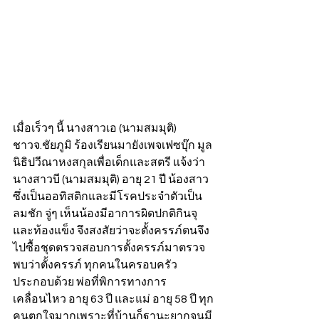
เมื่อเร็วๆ นี้ นางสาวเอ (นามสมมุติ) 
ชาวจ.ชัยภูมิ ร้องเรียนมายังเพจเฟซบุ๊ก มูล
นิธิปวีณาหงสกุลเพื่อเด็กและสตรี แจ้งว่า 
นางสาวบี (นามสมมุติ) อายุ 21 ปี น้องสาว 
ซึ่งเป็นออทิสติกและมีโรคประจำตัวเป็น
ลมชัก จู่ๆ เห็นน้องมีอาการผิดปกติกินจุ
และท้องแข็ง จึงสงสัยว่าจะตั้งครรภ์ตนจึง
ไปซื้อชุดตรวจสอบการตั้งครรภ์มาตรวจ
พบว่าตั้งครรภ์ ทุกคนในครอบครัว 
ประกอบด้วย พ่อที่พิการทางการ
เคลื่อนไหว อายุ 63 ปี และแม่ อายุ 58 ปี ทุก
คนตกใจมากเพราะที่บ้านก็ฐานะยากจนมี