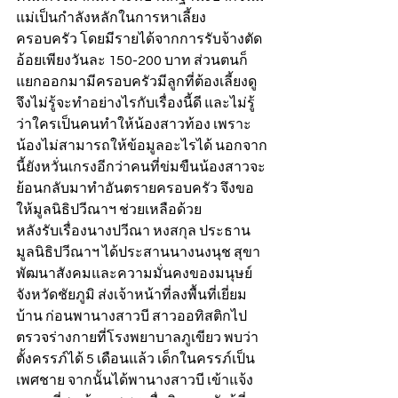
แม่เป็นกำลังหลักในการหาเลี้ยง
ครอบครัว โดยมีรายได้จากการรับจ้างตัด
อ้อยเพียงวันละ 150-200 บาท ส่วนตนก็
แยกออกมามีครอบครัวมีลูกที่ต้องเลี้ยงดู 
จึงไม่รู้จะทำอย่างไรกับเรื่องนี้ดี และไม่รู้
ว่าใครเป็นคนทำให้น้องสาวท้อง เพราะ
น้องไม่สามารถให้ข้อมูลอะไรได้ นอกจาก
นี้ยังหวั่นเกรงอีกว่าคนที่ข่มขืนน้องสาวจะ
ย้อนกลับมาทำอันตรายครอบครัว จึงขอ
ให้มูลนิธิปวีณาฯ ช่วยเหลือด้วย
หลังรับเรื่องนางปวีณา หงสกุล ประธาน
มูลนิธิปวีณาฯ ได้ประสานนางนงนุช สุขา 
พัฒนาสังคมและความมั่นคงของมนุษย์
จังหวัดชัยภูมิ ส่งเจ้าหน้าที่ลงพื้นที่เยี่ยม
บ้าน ก่อนพานางสาวบี สาวออทิสติกไป
ตรวจร่างกายที่โรงพยาบาลภูเขียว พบว่า
ตั้งครรภ์ได้ 5 เดือนแล้ว เด็กในครรภ์เป็น
เพศชาย จากนั้นได้พานางสาวบี เข้าแจ้ง