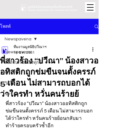
โพสต์
Newspavena
ทีมงานมูลนิธิปวีณาฯ
Newspavena
14 ธ.ค. 2561
พี่สาวร้อง “ปวีณา” น้องสาวอ
สถิติรับเรื่องร้องทุกข์
อทิสติกถูกข่มขืนจนตั้งครรภ์
ข่าว
5 เดือน ไม่สามารถบอกได้
วิดีโอ
ว่าใครทำ หวั่นคนร้ายย้
ข่าว
พี่สาวร้อง “ปวีณา” น้องสาวออทิสติกถูก
ข่มขืนจนตั้งครรภ์ 5 เดือน ไม่สามารถบอก
ได้ว่าใครทำ หวั่นคนร้ายย้อนกลับมา
ทำร้ายครอบครัวซ้ำอีก