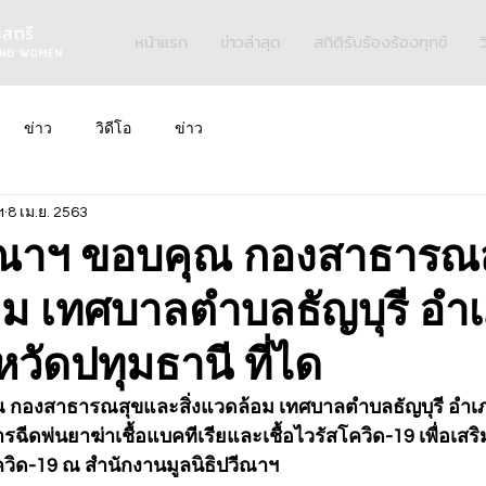
หน้าแรก
ข่าวล่าสุด
สถิติรับร้องร้องทุกข์
ว
ข่าว
วิดีโอ
ข่าว
ฯ
8 เม.ย. 2563
วีณาฯ ขอบคุณ กองสาธารณ
้อม เทศบาลตำบลธัญบุรี อำ
งหวัดปทุมธานี ที่ได
ณ กองสาธารณสุขและสิ่งแวดล้อม เทศบาลตำบลธัญบุรี อำเภอ
ารฉีดพ่นยาฆ่าเชื้อแบคทีเรียและเชื้อไวรัสโควิด-19 เพื่อเส
วิด-19 ณ สำนักงานมูลนิธิปวีณาฯ