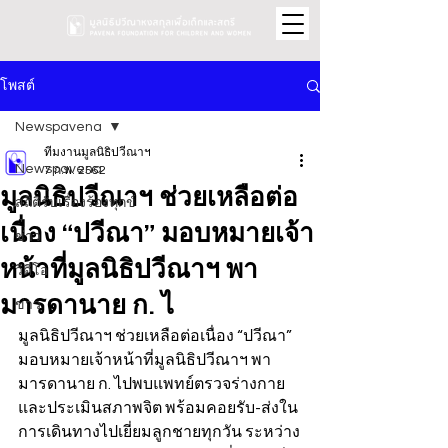
โพสต์
Newspavena
ทีมงานมูลนิธิปวีณาฯ
Newspavena
7 ก.พ. 2562
มูลนิธิปวีณาฯ ช่วยเหลือต่อ
สถิติรับเรื่องร้องทุกข์
เนื่อง “ปวีณา” มอบหมายเจ้า
ข่าว
หน้าที่มูลนิธิปวีณาฯ พา
วิดีโอ
มารดานาย ก. ไ
ข่าว
มูลนิธิปวีณาฯ ช่วยเหลือต่อเนื่อง “ปวีณา” 
มอบหมายเจ้าหน้าที่มูลนิธิปวีณาฯ พา
มารดานาย ก. ไปพบแพทย์ตรวจร่างกาย
และประเมินสภาพจิต พร้อมคอยรับ-ส่งใน
การเดินทางไปเยี่ยมลูกชายทุกวัน ระหว่าง