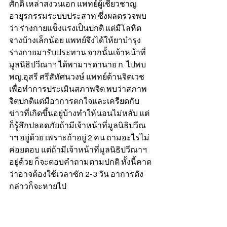
ศักดิ์ เหล่าสงวนเอก แพทย์ผู้เชี่ยวชาญ
อายุรกรรมระบบประสาท ซึ่งผลตรวจพบ
ว่า ร่างกายแข็งแรงเป็นปกติ แต่มีโลหิต
จางบ้างเล็กน้อย แพทย์จึงได้ให้ยาบำรุง
ร่างกายมารับประทาน จากนั้นเจ้าหน้าที่
มูลนิธิปวีณาฯ ได้พามารดานาย ก. ไปพบ 
พญ.อุสรี ศรีสัทัศนวงษ์ แพทย์ด้านจิตเวช 
เพื่อทำการประเมินสภาพจิต พบว่าสภาพ
จิตปกติแต่มีอาการตกใจและเครียดกับ
ข่าวที่เกิดขึ้นอยู่บ้างทำให้นอนไม่หลับ แต่
ก็รู้สึกปลอดภัยถ้ามีเจ้าหน้าที่มูลนิธิปวีณ
าฯ อยู่ด้วย เพราะถ้าอยู่ 2 คน ถามอะไรไม่
ค่อยตอบ แต่ถ้ามีเจ้าหน้าที่มูลนิธิปวีณาฯ 
อยู่ด้วย ก็จะตอบคำถามตามปกติ ทั้งนี้คาด
ว่าอาจต้องใช้เวลาซัก 2-3 วัน อาการดัง
กล่าวก็จะหายไป