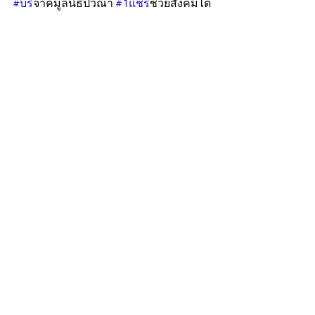
#บร
ิจาคมูลนิธิปวีณา 
#1แชร
์ช่วยสังคมได้