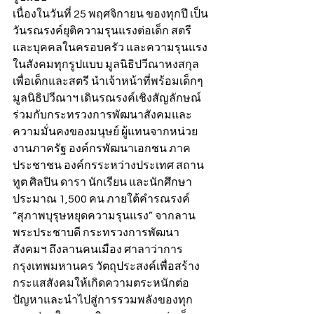
เนื่องในวันที่ 25 พฤศจิกายน ของทุกปี เป็น
วันรณรงค์ยุติความรุนแรงต่อเด็ก สตรี 
และบุคคลในครอบครัว และความรุนแรง
ในสังคมทุกรูปแบบ มูลนิธิปวีณาหงสกุล
เพื่อเด็กและสตรี นำเจ้าหน้าที่พร้อมเด็กๆ 
มูลนิธิปวีณาฯ เดินรณรงค์เชิงสัญลักษณ์
ร่วมกับกระทรวงการพัฒนาสังคมและ
ความมั่นคงของมนุษย์ ผู้แทนจากหน่วย
งานภาครัฐ องค์กรพัฒนาเอกชน ภาค
ประชาชน องค์กรระหว่างประเทศ สถาน
ทูต ศิลปิน ดารา นักเรียน และนักศึกษา
ประมาณ 1,500 คน ภายใต้คำรณรงค์ 
“สุภาพบุรุษหยุดความรุนแรง” จากลาน
พระประชาบดี กระทรวงการพัฒนา
สังคมฯ ถึงลานคนเมือง ศาลาว่าการ
กรุงเทพมหานคร วัตถุประสงค์เพื่อสร้าง
กระแสสังคมให้เกิดความตระหนักต่อ
ปัญหาและนำไปสู่การรวมพลังของทุก