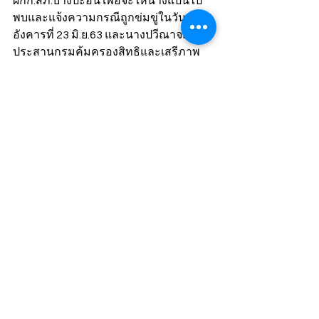
ผกก.สภ.บางปะอิน เพื่อจะให้นางแป้นไป
พบและแจ้งความกรณีถูกข่มขู่ในวัน
อังคารที่ 23 มิ.ย.63 และนางปวีณาจะ
ประสานกรมคุ้มครองสิทธิและเสรีภาพ 
กระทรวงยุติธรรมให้คุ้มครองครอบครัว
เด็กพร้อมกับติดต่อขอรับเงินเยียวยาผู้เสีย
หายทางคดี พร้อมกันนี้จะประสาน
กระทรวงการพัฒนาสังคมฯ เข้าไปดูแล
สภาพจิตใจเด็ก และประสานกระทรวง
ศึกษาธิการให้ย้ายด.ญ.ปุ๋ย เข้าโรงเรียน
เฉพาะทางพิการทางสมอง ส่วนเรื่องคดี
นางปวีณาจะติดตามความคืบหน้าต่อไป.
ข่าว
ดูทั้งหมด