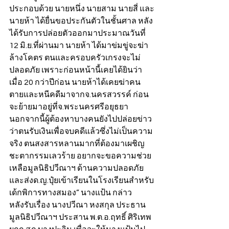
ประกอบด้วย นายหนึ่ง นายสาม นายสี่ และ
นายห้า ได้ยื่นขอประกันตัวในชั้นศาล หลัง
ได้รับการปล่อยตัวออกมาประมาณวันที่ 
12 มิ.ย.ที่ผ่านมา นายห้า ได้มาข่มขู่จะฆ่า
ล้างโคตร ตนและครอบครัวเกรงจะไม่
ปลอดภัย เพราะก่อนหน้านี้เคยได้ยินว่า
เมื่อ 20 กว่าปีก่อน นายห้าได้เคยฆ่าคน
ตายและหนีคดีมาจากจ.นครสวรรค์ ก่อน
จะย้ายมาอยู่ที่จ.พระนครศรีอยุธยา 
นอกจากนี้ผู้ต้องหาบางคนยังไปปล่อยข่าว
ว่าตนรับเงินเพื่อจบคดีแล้วซึ่งไม่เป็นความ
จริง ตนสงสารหลานมากที่ต้องมาเผชิญ
ชะตากรรมเลวร้าย อยากจะขอความช่วย
เหลือมูลนิธิปวีณาฯ ด้านความปลอดภัย 
และส่งด.ญ.ปุ๋ยเข้าเรียนในโรงเรียนสำหรับ
เด้กพิการทางสมอง” นางแป้น กล่าว
หลังรับเรื่อง นางปวีณา หงสกุล ประธาน
มูลนิธิปวีณาฯ ประสาน พ.ต.อ.ฤทธิ์ ศิริเทพ 