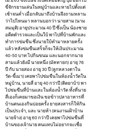
เม.ย.63 ซึ่งเป็นช่วงปิดเทอมด.ญ.ปุ๋ย ออกไป
ขี่จักรยานเล่นในหมู่บ้านและหายไปตั้งแต่
เช้าจนค่ำ เมื่อกลับมาถึงบ้านจึงถามหลาน
ว่าไปไหนมา หลานบอกว่า นายสาม (นาม
สมมุติ) อายุประมาณ 40 ปี ซึ่งเป็น น้องชาย
อดีตตำรวจและเป็นใบ้ พาไปที่บ้านพักและ
ทำการข่มขืน ซึ่งนายใบ้ทำมาหลายครั้ง
แล้ว หลังข่มขืนเสร็จก็จะให้เงินประมาณ 
40-50 บาท ไปกินขนม และนอกจากนาย
สามแล้วยังมี นายหนึ่ง (มัคทายก) อายุ 76 
ปี กับ นายสอง อายุ 30 ปี (ลูกหลวงตาใน
วัด-ขี้เมา) เคยพาไปข่มขืนในห้องน้ำวัดใน
หมู่บ้าน, นายสี่ อายุ 40 กว่าปี (ติดยาบ้า) พา
ไปข่มขืนที่บ้านและในห้องน้ำวัด ทั้งที่นาย
สี่เองก็เคยมาขอเงิน ขอข้าวปลาอาหารที่
บ้านตนเองกินบ่อยครั้ง ยายสงสารก็ให้กิน
เป็นประจำ, และ นายห้า (คนงานเฝ้าบ้าน
นายจ้าง) อายุ 60 กว่าปี เคยพาไปข่มขืนที่
บ้านของเจ้านาย ตนแทบไม่อยากจะเชื่อ