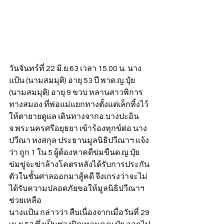
วันจันทร์ที่ 22 มิ.ย.63 เวลา 15.00 น. นาง
แป้น (นามสมมุติ) อายุ 53 ปี พาด.ญ.ปุ๋ย 
(นามสมมุติ) อายุ 9 ขวบ หลานสาวพิการ
ทางสมอง ที่พ่อแม่แยกทางตั้งแต่เล็กทิ้งไว้
ให้ตายายดูแล เดินทางจากอ.บางปะอิน 
จ.พระนครศรีอยุธยา เข้าร้องทุกข์ต่อ นาง
ปวีณา หงสกุล ประธานมูลนิธิปวีณาฯ แจ้ง
ว่า ถูก 1 ใน 5 ผู้ต้องหาคดีข่มขืนด.ญ.ปุ๋ย 
ข่มขู่จะฆ่าล้างโคตรหลังได้รับการประกัน
ตัวในชั้นศาลออกมาสู้คดี จึงเกรงว่าจะไม่
ได้รับความปลอดภัยขอให้มูลนิธิปวีณาฯ 
ช่วยเหลือ
นางแป้น กล่าวว่า สืบเนื่องจากเมื่อวันที่ 29 