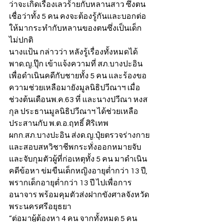
ว่าจะเกิดเรื่องเลวร้ายกับหลานสาว ซึ่งตน
เชื่อว่าทั้ง 5 คน คงจะต้องรู้กันและบอกต่อ
ให้มากระทำกับหลานของตนซึ่งเป็นเด็ก
ไม่ปกติ
นางแป้น กล่าวว่า หลังรู้เรื่องทั้งหมดได้
พาด.ญ.ปุ๊ก เข้าแจ้งความที่ สภ.บางปะอิน 
เพื่อดำเนินคดีกับชายทั้ง 5 คน และร้องขอ
ความช่วยเหลือมายังมูลนิธิปวีณาฯ เมื่อ
ช่วงต้นเดือนพ.ค.63 ที่ และนางปวีณา หงส
กุล ประธานมูลนิธิปวีณาฯ ได้ช่วยเหลือ
ประสานกับ พ.ต.อ.ฤทธิ์ ศิริเทพ 
ผกก.สภ.บางปะอิน ส่งด.ญ.ปุ๋ยตรวจร่างกาย
และสอบสหวิชาชีพกระทั่งออกหมายจับ
และจับกุมตัวผู้ที่ก่อเหตุทั้ง 5 คน มาดำเนิน
คดีข้อหา ข่มขืนเด็กหญิงอายุต่ำกว่า 13 ปี, 
พรากเด็กอายุต่ำกว่า 13 ปี ไปเพื่อการ
อนาจาร พร้อมคุมตัวส่งฝากขังศาลจังหวัด
พระนครศรีอยุธยา
“ต่อมาผู้ต้องหา 4 คน จากทั้งหมด 5 คน 