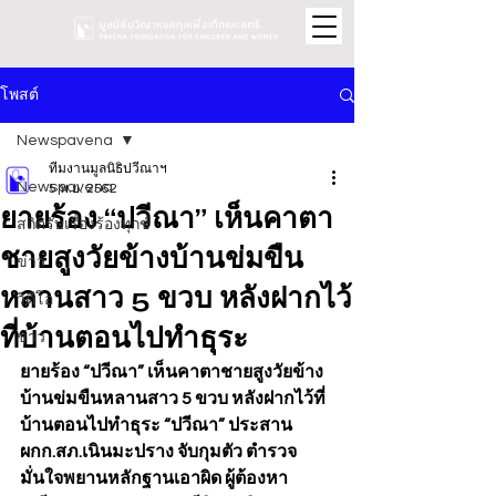
โพสต์
Newspavena
ทีมงานมูลนิธิปวีณาฯ
Newspavena
5 พ.ย. 2562
ยายร้อง “ปวีณา” เห็นคาตา
สถิติรับเรื่องร้องทุกข์
ชายสูงวัยข้างบ้านข่มขืน
ข่าว
หลานสาว 5 ขวบ หลังฝากไว้
วิดีโอ
ที่บ้านตอนไปทำธุระ
ข่าว
ยายร้อง “ปวีณา” เห็นคาตาชายสูงวัยข้าง
บ้านข่มขืนหลานสาว 5 ขวบ หลังฝากไว้ที่
บ้านตอนไปทำธุระ “ปวีณา” ประสาน 
ผกก.สภ.เนินมะปราง จับกุมตัว ตำรวจ
มั่นใจพยานหลักฐานเอาผิด ผู้ต้องหา