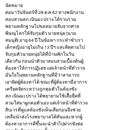
นัดหมาย
ต่อมาวันจันทร์ที่ 28 ต.ค.62 ทางพนักงาน
สอบสวนสภ.เนินมะปราง ได้รวบรวม
พยานหลักฐานไปขอหมายจับจากศาล
พิษณุโลกให้จับกุมตัว นายหนุ่ย (นาม
สมมุติ) อายุ 64 ปี ในข้อหา กระทำชำเรา
เด็กหญิงอายุไม่เกิน 13 ปีฯ และติดตามไป
จับกุมตัวนายหนุ่ยได้ที่บ้านพักในวัน
เดียวกัน ก่อนนำตัวมาสอบสวนเบื้องต้นผู้
ต้องหาให้การปฏิเสธ แต่เจ้าหน้าที่ตำรวจ
มั่นใจในพยานหลักฐานที่มีว่าสามารถ
เอาผิดผู้ต้องหาได้ ขณะที่ผู้ต้องหามีอาการ
เครียดจัดระหว่างถูกคุมตัวในห้องขัง
สภ.เนินมะปราง ได้พยายามใช้เสื้อยืดที่
สวมใส่มาผูกคอตัวเอง แต่เจ้าหน้าที่ตำรวจ
สิบเวรที่ดูแลห้องขังเห็นเสียก่อนจึงช่วย
เหลือนำส่งโรงพยาบาลได้ทันและหากผู้
ต้องหาอาการดีขึ้นจะนำตัวไปฝากขังต่อ