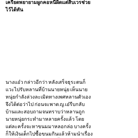
เครียดพยายามผูกคอหนีผิดแต่สิบเวรช่วย
ไว้ได้ทัน
นางแอ๋ว กล่าวอีกว่า หลังเสร็จธุระตนก็
แวะไปรับหลานที่บ้านนายหนุ่ย เห็นนาย
หนุ่ยกำลังล่วงละเมิดทางเพศหลานตัวเอง
จึงได้ต่อว่าไป ก่อนจะพาด.ญ.เอ๋รีบกลับ
บ้านและสอบถามจนทราบว่าหลานถูก
นายหนุ่ยกระทำมาหลายครั้งแล้ว โดย
แต่ละครั้งจะหาขนมมาหลอกล่อ บางครั้ง
ก็ให้เงินเด็กไปซื้อขนมกินแล้วห้ามนำเรื่อง