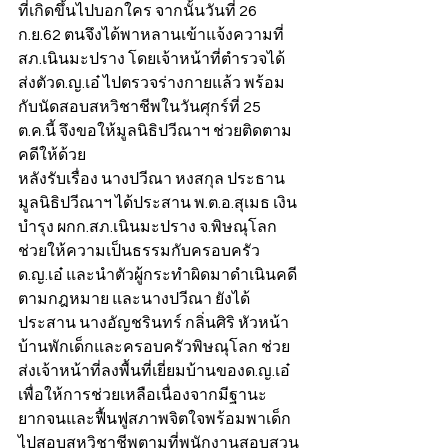
ที่เกิดขึ้นไปบอกใคร จากนั้นวันที่ 26 
ก.ย.62 ตนจึงได้พาหลานเข้าแจ้งความที่ 
สภ.เนินมะปราง โดยเจ้าหน้าที่ตำรวจได้
ส่งตัวด.ญ.เอ๋ ไปตรวจร่างกายแล้ว พร้อม
กับนัดสอบสหวิชาชีพในวันศุกร์ที่ 25 
ต.ค.นี้ จึงขอให้มูลนิธิปวีณาฯ ช่วยติดตาม
คดีให้ด้วย
หลังรับเรื่อง นางปวีณา หงสกุล ประธาน
มูลนิธิปวีณาฯ ได้ประสาน พ.ต.อ.สุเมธ เงิน
บำรุง ผกก.สภ.เนินมะปราง จ.พิษณุโลก 
ช่วยให้ความเป็นธรรมกับครอบครัว
ด.ญ.เอ๋ และนำตัวผู้กระทำผิดมาดำเนินคดี
ตามกฎหมาย และนางปวีณา ยังได้
ประสาน นางอัญชรินทร์ กลิ่นศิริ หัวหน้า
บ้านพักเด็กและครอบครัวพิษณุโลก ช่วย
ส่งเจ้าหน้าที่ลงพื้นที่เยี่ยมบ้านของด.ญ.เอ๋ 
เพื่อให้การช่วยเหลือเนื่องจากมีฐานะ
ยากจนและฟื้นฟูสภาพจิตใจพร้อมพาเด็ก
ไปสอบสหวิชาชีพตามที่พนักงานสอบสวน