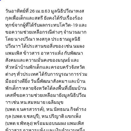
วันอาทิตย์ที่ 26 เม.ย.63 มูลนิธิปวีณาหงส
กุลเพื่อเด็กและสตรี ยังคงได้รับเรื่องร้อง
ทุกข์จากผู้ที่ได้รับผลกระทบโควิด-19 และ
ขอความช่วยเหลือกรณีต่างๆ จำนวนมาก 
โดย นางปวีณา หงสกุล ประธานมูลนิธิ
ปวีณาฯ ได้ประสานขอสิ่งของ เช่น นมผง 
แพมเพิส ข้าวสาร อาหารแห้ง กับพัฒนา
สังคมและความมั่นคงของมนุษย์ และ
หัวหน้าบ้านพักเด็กและครอบครัวจังหวัด
ต่างๆ ทั่วประเทศ ได้รับการบูรณาการร่วม
มืออย่างดียิ่ง วันนี้พัฒนาสังคมฯ และบ้าน
พักเด็กฯ หลายจังหวัดได้ลงพื้นที่เยี่ยมบ้าน
เคสที่ขอความช่วยเหลือมายังมูลนิธิปวีณ
าฯ เช่น หน.สมหมาย เฉลิมมุข 
(บพด.จ.นครสวรรค์), หน.นัทธมน กิจดำรง
กุล (บพด.จ.ชลบุรี), หน.ปริญาติ แขกเพ็ง 
(บพด.จ.พัทลุง) พร้อมมอบนมผง แพมเพิส 
ข้าวสาร อาหารแห้ง และเงินจำนวนหนึ่ง