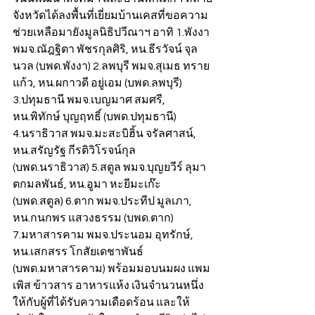
จังหวัดได้ลงพื้นที่เยี่ยมบ้านเคสที่ขอความ
ช่วยเหลือมายังมูลนิธิปวีณาฯ อาทิ 1.พังงา 
พมจ.ณัฎฐิตา พัชรกุลศิริ, หน.ธีรวัจน์ จุล
นวล (บพด.พังงา) 2.ลพบุรี พมจ.สุเมธ ทราย
แก้ว, หน.ผกาวดี อยู่เอม (บพด.ลพบุรี) 
3.ปทุมธานี พมจ.เบญมาศ สมศรี, 
หน.พิทักษ์ บุญฤทธิ์ (บพด.ปทุมธานี) 
4.นราธิวาส พมจ.มะสะบิฮิ้น จรัลศาสน์, 
หน.สรัญรัฐ กีรติวิโรจน์กุล 
(บพด.นราธิวาส) 5.สตูล พมจ.บุญยวีร์ ลุมา
ตกมลพันธ์, หน.อูมา หะยีมะเก๊ะ 
(บพด.สตูล) 6.ตาก พมจ.ประทีป มูลเภา, 
หน.กนกพร แสวงธรรม (บพด.ตาก) 
7.มหาสารคาม พมจ.ประนอม อุทรักษ์, 
หน.เสกสรร โกสัยเดชาพันธ์ 
(บพด.มหาสารคาม) พร้อมมอบนมผง แพม
เพิส ข้าวสาร อาหารแห้ง เงินจำนวนหนึ่ง
ให้กับผู้ที่ได้รับความเดือดร้อน และให้