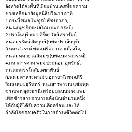
จังหวัดได้ลงพื้นที่เยี่ยมบ้านเคสที่ขอความ
ช่วยเหลือมายังมูลนิธิปวีณาฯ อาทิ 
1.กระบี่ พมจ.ไพฑูรย์ พัชรอาภา, 
หน.นงนุช จิตตะเสโณ (บพด.กระบี่) 
2.ปราจีนบุรี พมจ.ศิริ์ดาวัลย์ สรารัมย์, 
หน.อมรรัตน์ สัตบุษย์ (บพด.ปราจีนบุรี) 
3.นครสวรรค์ พมจ.ศรีสุดา เถาเมืองใจ, 
หน.สมหมาย เฉลิมมุข (บพด.นครสวรรค์) 
4.มหาสารคาม พมจ.ประนอม อุทรักษ์, 
หน.เสกสรรโกสัยเดชาพันธ์ 
(บพด.มหาสารคาม) 5.อุดรธานี พมจ.สิริ
วิมล เหมะธุรินทร์, หน.เยาวพรรณ แช่มพุด
ซา (บพด.อุดรธานี) พร้อมมอบนมผง แพม
เพิส ข้าวสาร อาหารแห้ง เงินจำนวนหนึ่ง
ให้กับผู้ที่ได้รับความเดือดร้อน และให้
กำลังใจครอบครัวในการดำรงชีวิตต่อไป.