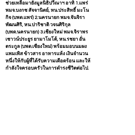
ช่วยเหลือมายังมูลนิธิปวีณาฯ อาทิ 1.แพร่ 
พมจ.บงกช สัจจานิตย์, หน.ประสิทธิ์ มะโน
กิจ (บพด.แพร่) 2.นครนายก พมจ.จันจิรา 
พัฒนศิริ, หน.ปาริชาติ วจนศิริกุล 
(บพด.นครนายก) 3.เชียงใหม่ พมจ.จิราพร 
เชาวน์ประยูร ยามาโมโต้, หน.รชยา อั่น
ตระกูล (บพด.เชียงใหม่) พร้อมมอบนมผง 
แพมเพิส ข้าวสาร อาหารแห้ง เงินจำนวน
หนึ่งให้กับผู้ที่ได้รับความเดือดร้อน และให้
กำลังใจครอบครัวในการดำรงชีวิตต่อไป.