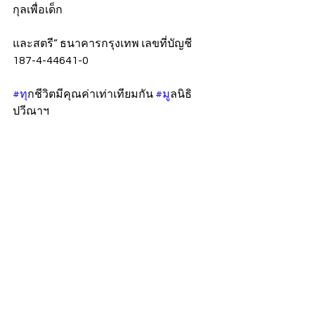
กุลเพื่อเด็ก
และสตรี” ธนาคารกรุงเทพ เลขที่บัญชี 
187-4-44641-0
#ท
ุกชีวิตมีคุณค่าเท่าเทียมกัน 
#ม
ูลนิธิ
ปวีณาฯ