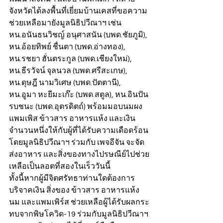
จังหวัดได้ลงพื้นที่เยี่ยมบ้านเคสที่ขอความ
ช่วยเหลือมายังมูลนิธิปวีณาฯ เช่น
หน.อนันธนวิชญ์ อนุศาสนัน (บพด.ชัยภูมิ), 
หน.อ้อยทิพย์ ชื่นตา (บพด.อ่างทอง), 
หน.รชยา ฮั่นตระกูล (บพด.เชียงใหม่), 
หน.ธีรวัจน์ จุลนวล (บพด.ศรีสะเกษ), 
หน.ดุษฎี นามวิเศษ (บพด.ปัตตานี), 
หน.อูมา หะยีมะเก๊ะ (บพด.สตูล), หน.อินปัน 
รบชนะ (บพด.อุตรดิตถ์) พร้อมมอบนมผง 
แพมเพิส ข้าวสาร อาหารแห้ง และเงิน
จำนวนหนึ่งให้กับผู้ที่ได้รับความเดือดร้อน
โดยมูลนิธิปวีณาฯ ร่วมกับ เพจอีจัน จะจัด
ส่งอาหาร และสิ่งของทางไปรษณีย์ไปช่วย
เหลือเป็นลอตที่สองในเร็ววันนี้
ทั้งนี้หากผู้มีจิตศรัทธาท่านใดต้องการ
บริจาคเงิน สิ่งของ ข้าวสาร อาหารแห้ง 
นม และแพมเพิร์ส ช่วยเหลือผู้ได้รับผลกระ
ทบจากพิษโควิด-19 ร่วมกับมูลนิธิปวีณาฯ 