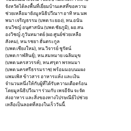
จังหวัดได้ลงพื้นที่เยี่ยมบ้านเคสที่ขอความ
ช่วยเหลือมายังมูลนิธิปวีณาฯ อาทิ หน.นพ
พนา เจริญธรรม (บพด.ระยอง), หน.อนัน
ธนวิชญ์ อนุศาสนัน (บพด.ชัยภูมิ), ผอ.สน
องวิชญ์ ภูวันทมาตย์ (ผอ.ศูนย์ช่วยเหลือ
สังคม), หน.รชยา ฮั่นตระกูล 
(บพด.เชียงใหม่), หน.วิจารย์ ชูรัตน์ 
(บพด.กาฬสินธุ์), หน.สมหมาย เฉลิมมุข 
(บพด.นครสวรรค์), หน.ศรุดา พรหมมา 
(บพด.นครศรีธรรมราช) พร้อมมอบนมผง 
แพมเพิส ข้าวสาร อาหารแห้ง และเงิน
จำนวนหนึ่งให้กับผู้ที่ได้รับความเดือดร้อน
โดยมูลนิธิปวีณาฯ ร่วมกับ เพจอีจัน จะจัด
ส่งอาหาร และสิ่งของทางไปรษณีย์ไปช่วย
เหลือเป็นลอตที่สองในเร็ววันนี้.