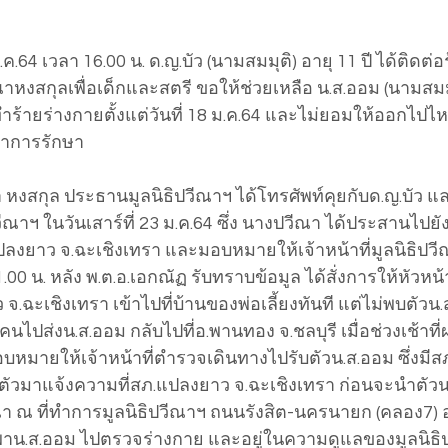
ม.ค.64 เวลา 16.00 น. ด.ญ.บัว (นามสมมุติ) อายุ 11 ปี ได้ติดต่อ
ณาหงสกุลเพื่อเด็กและสตรี ขอให้ช่วยเหลือ น.ส.ออม (นามสมมุติ
้ยงทำร้ายร่างกายตั้งแต่วันที่ 18 ม.ค.64 และไม่ยอมให้ออกไป
ทำการรักษา
 หงสกุล ประธานมูลนิธิปวีณาฯ ได้โทรศัพท์คุยกับด.ญ.บัว และ
ณาฯ ในวันเสาร์ที่ 23 ม.ค.64 ซึ่ง นางปวีณา ได้ประสานไปยัง
ลงยาว จ.ฉะเชิงเทรา และมอบหมายให้เจ้าหน้าที่มูลนิธิปวี
.00 น. หลัง พ.ต.อ.เอกณัฏ รับทราบข้อมูล ได้สั่งการให้หัวห
ฉะเชิงเทรา เข้าไปที่บ้านของพ่อเลี้ยงทันที แต่ไม่พบตัวน
้คนไปส่งน.ส.ออม กลับไปที่อ.พานทอง จ.ชลบุรี เมื่อช่วงเช้าที่
มอบหมายให้เจ้าหน้าที่ตำรวจเดินทางไปรับตัวน.ส.ออม ซึ่งม
วมาแจ้งความที่สภ.แปลงยาว จ.ฉะเชิงเทรา ก่อนจะนำตัวน.
ณ ที่ทำการมูลนิธิปวีณาฯ ถนนรังสิต-นครนายก (คลอง7) อ.ธ
ด้พาน.ส.ออม ไปตรวจร่างกาย และอยู่ในความดูแลของมูลนิธิ