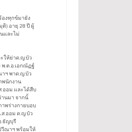
ร้องทุกข์มายัง
) อายุ 28 ปี ผู้
ไหนและไม่
ให้ย่าด.ญ.บัว 
 พ.ต.อ.เอกณัฏฐ์ 
ณาฯ พาด.ญ.บัว
น้าพนักงาน
.ส.ออม และได้สืบ
ผ่านมา จากนั้
ีสภาพร่างกายบอบ
ส.ออม ด.ญ.บัว 
ัญบุรี 
ปวีณาฯ พร้อมให้