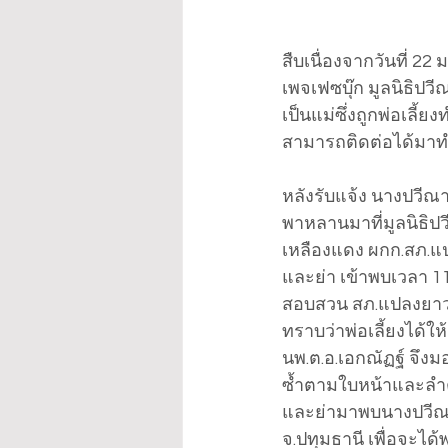
สืบเนื่องจากวันที่ 22 
เพจเฟซบุ๊ก มูลนิธิปวี
เป็นแม่ซึ่งถูกพ่อเลี
สามารถติดต่อได้มา
หลังรับแจ้ง นางปวีณา
พาหลานมาที่มูลนิธิปวี
เหลืองแดง ผกก.สภ.แป
และย่า เข้าพบเวลา 11
สอบสวน สภ.แปลงยาว จ.
ทราบว่าพ่อเลี้ยงได้ให
นพ.ต.อ.เอกณัฏฐ์ จึง
ซ้ำตามใบหน้าและลำตั
และย่ามาพบนางปวีณา 
จ.ปทุมธานี เพื่อจะไ