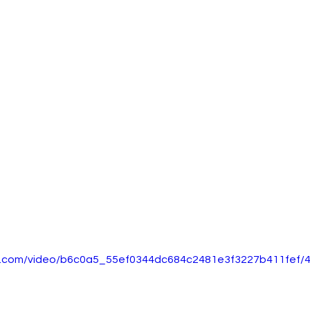
tic.com/video/b6c0a5_55ef0344dc684c2481e3f3227b411fef/4