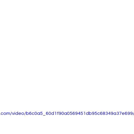
tic.com/video/b6c0a5_60d1f90a0569451db95c68349a37e699/