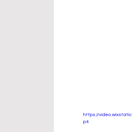
https://video.wixsta
p4