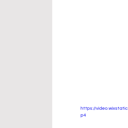
https://video.wixsta
p4