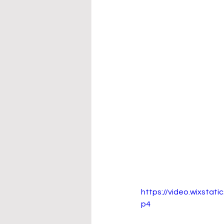
https://video.wixst
p4