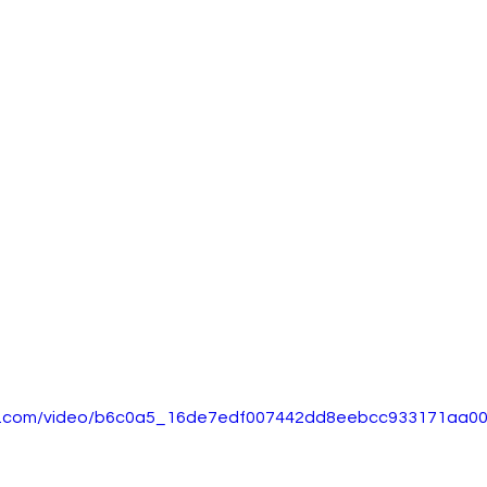
atic.com/video/b6c0a5_16de7edf007442dd8eebcc933171aa00