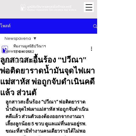
โพสต์
Newspavena
ทีมงานมูลนิธิปวีณาฯ
Newspavena
17 ธ.ค. 2562
ลูกสาวสะอื้นร้อง “ปวีณา”
สถิติรับเรื่องร้องทุกข์
พ่อติดยาราดน้ำมันจุดไฟเผา
ข่าว
แม่สาหัส พ่อถูกจับดำเนินคดี
วิดีโอ
แล้ว ส่วนตั
ข่าว
ลูกสาวสะอื้นร้อง “ปวีณา” พ่อติดยาราด
น้ำมันจุดไฟเผาแม่สาหัส พ่อถูกจับดำเนิน
คดีแล้ว ส่วนตัวเองต้องออกจากงานมา
เลี้ยงลูกน้อย 5 ขวบ ดูแลแม่ที่นอนอยู่รพ. 
ขณะที่สามีทำงานคนเดียวรายได้ไม่พอ