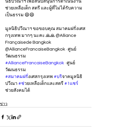
นิธิปวีณาฯ เพื่อสนับสนุนการดำเนินงาน
ช่วยเหลือเด็ก สตรี และผู้ที่ไม่ได้รับความ
เป็นธรรม 😄😄
มูลนิธิปวีณาฯ ขอขอบคุณ สมาคมฝรั่งเศส
กรุงเทพ มากๆ นะคะ 🙏🙏 @Alliance 
Françaisede Bangkok 
@AllianceFrancaiseBangkok · ศูนย์
วัฒนธรรม 
#AllianceFrancaiseBangkok
 · ศูนย์
วัฒนธรรม
#สมาคมฝร
ั่งเศสกรุงเทพ 
#บร
ิจาคมูลนิธิ
ปวีณา 
#ช
่วยเหลือเด็กและสตรี 
#1แชร
ช่วยสังคมได้
ข่าว