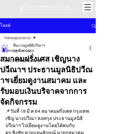
โพสต์
Newspavena
ทีมงานมูลนิธิปวีณาฯ
Newspavena
23 มี.ค. 2564
สมาคมฝรั่งเศส เชิญนาง
สถิติรับเรื่องร้องทุกข์
ปวีณาฯ ประธานมูลนิธิปวีณ
ข่าว
าฯ เยี่ยมดูงานสมาคม และ
วิดีโอ
รับมอบเงินบริจาคจากการ
ข่าว
จัดกิจกรรม
📌วันที่ 18 มี.ค.64 สมาคมฝรั่งเศส กรุงเทพ 
เชิญ นางปวีณา หงสกุล ประธานมูลนิธิ
ปวีณาฯ ไปเยี่ยมดูงานโดยได้พบกับ 
ดร.ชิงชัย หาญเจนลักษณ์ นายกสมาคม