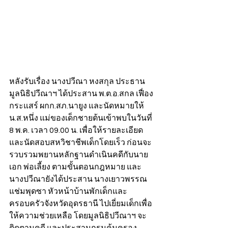
หลังรับเรื่อง นางปวีณา หงสกุล ประธาน
มูลนิธิปวีณาฯ ได้ประสาน พ.ต.อ.สกล เฟื่อง
กระแสร์ ผกก.สภ.นายูง และนัดหมายให้
น.ส.หนึ่ง แม่ของเด็กชายต้นเข้าพบในวันที่ 
8 พ.ค. เวลา 09.00 น. เพื่อให้รายละเอียด
และนัดสอบสหวิชาชีพเด็กโดยเร็ว ก่อนจะ
รวบรวมพยานหลักฐานดำเนินคดีกับนาย
เอก พ่อเลี้ยง ตามขั้นตอนกฎหมาย และ
นางปวีณายังได้ประสาน นางเยาวพรรณ​ 
แช่มพุดซา​ หัวหน้าบ้านพักเด็กและ
ครอบครัวจังหวัดอุดรธานี ไปเยี่ยมเด็กเพื่อ
ให้ความช่วยเหลือ โดยมูลนิธิปวีณาฯ จะ
ติดตามคดี และประสานกรมคุ้มครอง