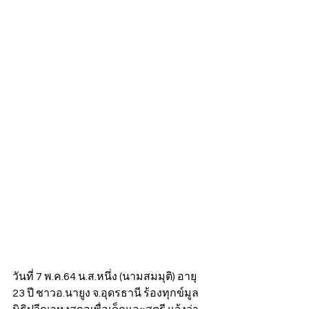
วันที่ 7 พ.ค.64 น.ส.หนึ่ง (นามสมมุติ) อายุ 
23 ปี ชาวอ.นายูง จ.อุดรธานี ร้องทุกข์มูล