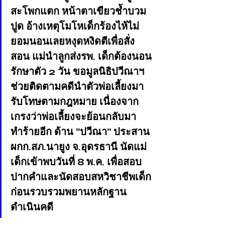
สะโพกแตก หน้าตาเขียวช้ำบวม
ปูด อ้างเหตุโมโหเด็กร้องไห้ไม่
ยอมนอนเลยหงุดหงิดตีเพื่อสั่ง
สอน แม่นำลูกส่งรพ. เด็กต้องนอน
รักษาตัว 2 วัน ขอมูลนิธิปวีณาฯ 
ช่วยติดตามคดีนำตัวพ่อเลี้ยงมา
รับโทษตามกฎหมาย เนื่องจาก
เกรงว่าพ่อเลี้ยงจะย้อนกลับมา
ทำร้ายอีก ด้าน “ปวีณา” ประสาน 
ผกก.สภ.นายูง จ.อุดรธานี นัดแม่
เด็กเข้าพบวันที่ 8 พ.ค. เพื่อสอบ
ปากคำและนัดสอบสหวิชาชีพเด็ก
ก่อนรวบรวมพยานหลักฐาน
ดำเนินคดี