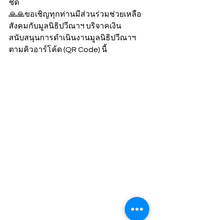
ชิด
🙏🙏ขอเชิญทุกท่านมีส่วนร่วมช่วยเหลือ
สังคมกับมูลนิธิปวีณาฯ บริจาคเงิน
สนับสนุนการดำเนินงานมูลนิธิปวีณาฯ 
ตามคิวอาร์โค้ด (QR Code) นี้