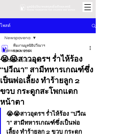
โพสต์
Newspavena
ทีมงานมูลนิธิปวีณาฯ
Newspavena
8 พ.ค. 2564
😭😭สาวอุดรฯ ร่ำไห้ร้อง
สถิติรับเรื่องร้องทุกข์
“ปวีณา” สามีทหารเกณฑ์ซึ่ง
ข่าว
เป็นพ่อเลี้ยง ทำร้ายลูก 2
วิดีโอ
ขวบ กระดูกสะโพกแตก
ข่าว
หน้าตา
😭😭สาวอุดรฯ ร่ำไห้ร้อง “ปวีณ
า” สามีทหารเกณฑ์ซึ่งเป็นพ่อ
เลี้ยง ทำร้ายลูก 2 ขวบ กระดูก