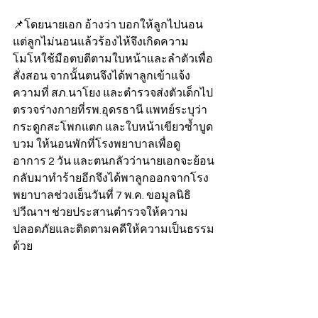
📌โดยนายเอก อ้างว่า บอกให้ลูกไปนอน
แต่ลูกไม่นอนแล้วร้องไห้จึงเกิดความ
โมโหใช้มือตบตีตามใบหน้าและลำตัวเพื่อ
สั่งสอน จากนั้นตนจึงได้พาลูกเข้าแจ้ง
ความที่ สภ.นาโยง และตำรวจส่งตัวเด็กไป
ตรวจร่างกายที่รพ.อุดรธานี แพทย์ระบุว่า 
กระดูกสะโพกแตก และใบหน้าเขียวซ้ำบูด
บวม ให้นอนพักที่โรงพยาบาลเพื่อดู
อาการ 2 วัน และตนกลัวว่านายเอกจะย้อน
กลับมาทำร้ายอีกจึงได้พาลูกออกจากโรง
พยาบาลช่วงเย็นวันที่ 7 พ.ค. ขอมูลนิธิ
ปวีณาฯ ช่วยประสานตำรวจให้ความ
ปลอดภัยและติดตามคดีให้ความเป็นธรรม
ด้วย