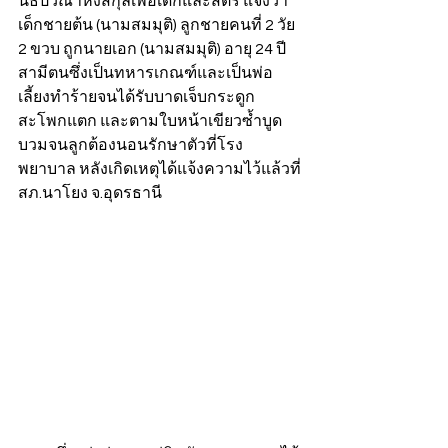
นิธิปวีณาหงสกุลเพื่อเด็กและสตรี แจ้งว่า 
เด็กชายต้น (นามสมมุติ) ลูกชายคนที่ 2 วัย 
2 ขวบ ถูกนายเอก (นามสมมุติ) อายุ 24 ปี 
สามีตนซึ่งเป็นทหารเกณฑ์และเป็นพ่อ
เลี้ยงทำร้ายจนได้รับบาดเจ็บกระดูก
สะโพกแตก และตามใบหน้าเขียวซ้ำบูด
บวมจนลูกต้องนอนรักษาตัวที่โรง
พยาบาล หลังเกิดเหตุได้แจ้งความไว้แล้วที่
สภ.นาโยง จ.อุดรธานี