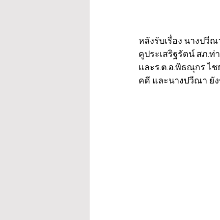
หลังรับเรื่อง นางปวี
คูประเสริฐรัตน์ สภ.
และร.ต.อ.พิธณุกร ไช
คดี และนางปวีณา ยังข