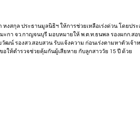
ณา หงสกุล ประธานมูลนิธิฯ ให้การช่วยเหลือเร่งด่วน โดยประ
ท่ามะกา จว.กาญจนบุรี มอบหมายให้ พ.ต.ท.ธนพล รองผกก.สอ
ยวัฒน์ รองสว.สอบสวน รับแจ้งความ ก่อนเร่งตามหาตัวเจ้า
อให้ตำรวจช่วยคุ้มกันผู้เสียหาย กับลูกสาววัย 15 ปี ด้วย