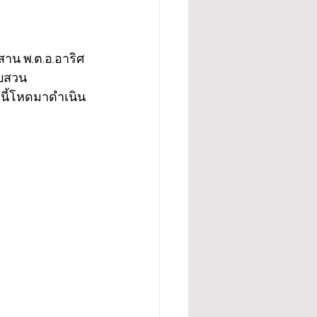
สาน พ.ต.อ.อาริศ 
บสวน 
หนี้โหดมาดำเนิน