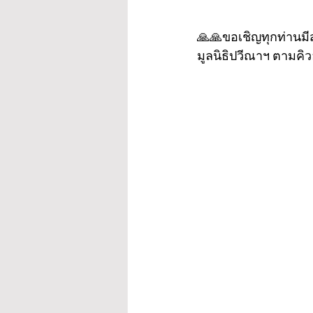
🙏🙏ขอเชิญทุกท่านมี
มูลนิธิปวีณาฯ ตามคิว