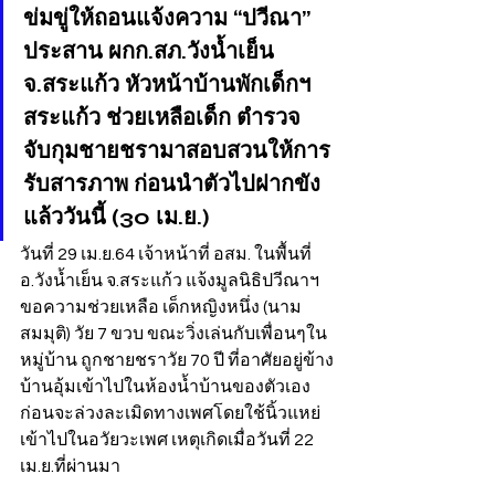
ข่มขู่ให้ถอนแจ้งความ “ปวีณา” 
ประสาน ผกก.สภ.วังน้ำเย็น 
จ.สระแก้ว หัวหน้าบ้านพักเด็กฯ 
สระแก้ว ช่วยเหลือเด็ก ตำรวจ
จับกุมชายชรามาสอบสวนให้การ
รับสารภาพ ก่อนนำตัวไปฝากขัง
แล้ววันนี้ (30 เม.ย.)
วันที่ 29 เม.ย.64 เจ้าหน้าที่ อสม. ในพื้นที่ 
อ.วังน้ำเย็น จ.สระแก้ว แจ้งมูลนิธิปวีณาฯ 
ขอความช่วยเหลือ เด็กหญิงหนึ่ง (นาม
สมมุติ) วัย 7 ขวบ ขณะวิ่งเล่นกับเพื่อนๆใน
หมู่บ้าน ถูกชายชราวัย 70 ปี ที่อาศัยอยู่ข้าง
บ้านอุ้มเข้าไปในห้องน้ำบ้านของตัวเอง
ก่อนจะล่วงละเมิดทางเพศโดยใช้นิ้วแหย่
เข้าไปในอวัยวะเพศ เหตุเกิดเมื่อวันที่ 22 
เม.ย.ที่ผ่านมา