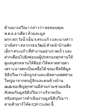
ด้านนางปวีณา กล่าวว่า ขอขอบคุณ 
พ.ต.อ.อาเดียว ท้วมละมูล 
ผกก.สภ.วังน้ำเย็น จ.สระแก้ว และนางสาว
ปาณิสรา สลากรธนวัฒน์ หัวหน้าบ้านพัก
เด็กฯ สระแก้ว ที่ทำงานอย่างรวดเร็ว และ
ฝากเตือนไปยังพ่อแม่ผู้ปกครองทุกท่านให้
ดูแลบุตรหลานให้ดีอย่าให้คลาดสายตา
เพราะอาจตกเป็นเหยื่อได้ ขณะที่สถิติมูล
นิธิปวีณาฯ เด็กถูกล่วงละเมิดทางเพศส่วน
ใหญ่มาจากคนรู้จักและคนข้างบ้าน
🙏🙏ขอเชิญทุกท่านมีส่วนร่วมช่วยเหลือ
สังคมกับมูลนิธิปวีณาฯ บริจาคเงิน
สนับสนุนการดำเนินงานมูลนิธิปวีณาฯ 
ตามคิวอาร์โค้ด (QR Code) นี้