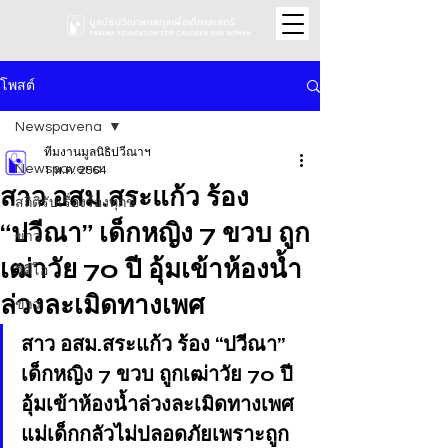
โพสต์
Newspavena
ทีมงานมูลนิธิปวีณาฯ
Newspavena
1 พ.ค. 2564
สาว อสม.สระแก้ว ร้อง
สถิติรับเรื่องร้องทุกข์
“ปวีณา” เด็กหญิง 7 ขวบ ถูก
ข่าว
เฒ่าวัย 70 ปี อุ้มเข้าห้องน้ำ
วิดีโอ
ล่วงละเมิดทางเพศ
ข่าว
สาว อสม.สระแก้ว ร้อง “ปวีณา” 
เด็กหญิง 7 ขวบ ถูกเฒ่าวัย 70 ปี 
อุ้มเข้าห้องน้ำล่วงละเมิดทางเพศ 
แม่เด็กกลัวไม่ปลอดภัยเพราะถูก