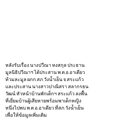
หลังรับเรื่อง นางปวีณา หงสกุล ประธาน
มูลนิธิปวีณาฯ ได้ประสาน พ.ต.อ.อาเดียว 
ท้วมละมูล ผกก.สภ.วังน้ำเย็น จ.สระแก้ว 
และประสาน นางสาวปาณิสรา สลากรธน
วัฒน์ หัวหน้าบ้านพักเด็กฯ สระแก้ว ลงพื้น
ที่เยี่ยมบ้านผู้เสียหายพร้อมพาเด็กหญิง
หนึ่งไปพบ พ.ต.อ.อาเดียว ที่สภ.วังน้ำเย็น 
เพื่อให้ข้อมูลเพิ่มเติม