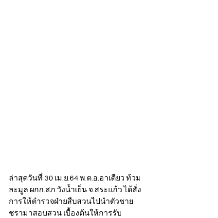
ล่าสุดวันที่ 30 เม.ย.64 พ.ต.อ.อาเดียว ท้วม
ละมูล ผกก.สภ.วังน้ำเย็น จ.สระแก้ว ได้สั่ง
การให้ตำรวจฝ่ายสืบสวนไปนำตัวชาย
ชรามาสอบสวน เบื้องต้นให้การรับ