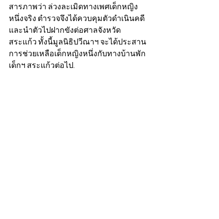
สารภาพว่า ล่วงละเมิดทางเพศเด็กหญิง
หนึ่งจริง ตำรวจจึงได้ควบคุมตัวดำเนินคดี
และนำตัวไปฝากขังต่อศาลจังหวัด
สระแก้ว ทั้งนี้มูลนิธิปวีณาฯ จะได้ประสาน
การช่วยเหลือเด็กหญิงหนึ่งกับทางบ้านพัก
เด็กฯ สระแก้วต่อไป.