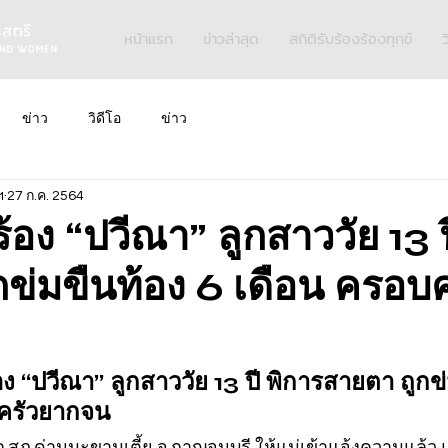
หน้าแรก
ข่าวล่าสุด
สถิติรับร้องร้องทุกข์
ว
ข่าว
วิดีโอ
ข่าว
ฯ
27 ก.ค. 2564
่ร้อง “ปวีณา” ลูกสาววัย 13 
กข่มขืนท้อง 6 เดือน ครอบค
้อง “ปวีณา” ลูกสาววัย 13 ปี พิการสายตา ถูกข
บครัวยากจน
สภ.ด่านมะขามเตี้ย จ.กาญจนบุรี ให้แม่เข้าแจ้งความแล้ว