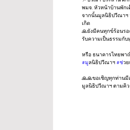
พมจ. หัวหน้าบ้านพักเ
จากนั้นมูลนิธิปวีณาฯ
เกิด
🙏ยังมีคนทุกข์ร้อนรอ
รับความเป็นธรรมกับม
หรือ ธนาคารไทยพาณิช
#ม
ูลนิธิปวีณาฯ 
#ช
่วย
🙏🙏ขอเชิญทุกท่านมี
มูลนิธิปวีณาฯ ตามคิวอ