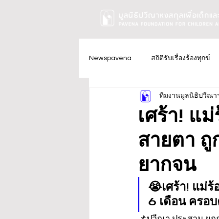
Newspavena
สถิติรับเรื่องร้องทุกข์
ทีมงานมูลนิธิปวีณา
เศร้า! แม
สายตา ถู
ยากจน
😭เศร้า! แม่ร
6 เดือน ครอ
📌ปวีณา ประสาน ผกก.