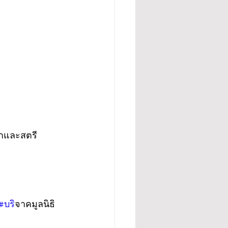
็กและสตรี
#บร
ิจาคมูลนิธิ