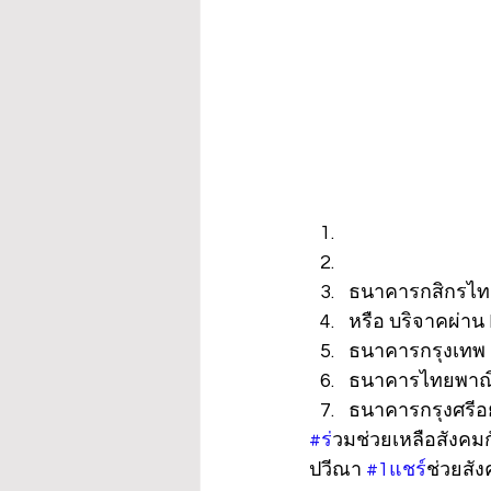
ธนาคารกสิกรไทย 
หรือ บริจาคผ่า
ธนาคารกรุงเทพ 
ธนาคารไทยพาณิช
ธนาคารกรุงศรีอย
#ร
่วมช่วยเหลือสังคมก
ปวีณา 
#1แชร
์ช่วยสั