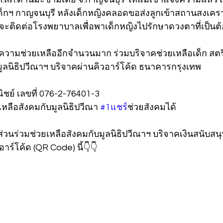
ด็กฯ กาญจนบุรี หลังเด็กหญิงคลอดขอส่งลูกเข้าสถานสงเคราะ
 จะติดต่อโรงพยาบาลเพื่อพาเด็กหญิงไปรักษาดวงตาที่เป็นต้
ความช่วยเหลืออีกจำนวนมาก ร่วมบริจาคช่วยเหลือเด็ก สตรี แ
ูลนิธิปวีณาฯ บริจาคผ่านคิวอาร์โค้ด ธนาคารกรุงเทพ
ย์ เลขที่ 076-2-76401-3
เหลือสังคมกับมูลนิธิปวีณา 
#1แชร
์ช่วยสังคมได้
ส่วนร่วมช่วยเหลือสังคมกับมูลนิธิปวีณาฯ บริจาคเงินสนับส
าร์โค้ด (QR Code) นี้👇👇