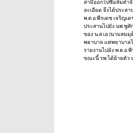
สามีออกไปซื้อส้มตำ
ละเอียด จึงได้ประสาน
พ.ต.อ.พีรเดช เจริญเด
ประสานไปยัง นพ.ชูศั
ของ น.ส.เอ (นามสมมุติ
พยาบาล แต่พยาบาลไม่
รายงานไปยัง พ.ต.อ.พี
ขณะนี้ รพ.ได้ย้ายตัว 