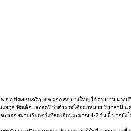
64 พ.ต.อ.พีรเดช เจริญเดช ผกก.สภ.บางใหญ่ ได้รายงาน นางป
งสกุลเพื่อเด็กและสตรี ว่าตำรวจได้ออกหมายเรียกสามี น.ส.
วจจะออกหมายเรียกครั้งที่สองอีกประมาณ 4-7 วัน นี้ หากยั