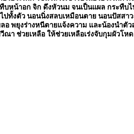
ืบหน้าอก จิก ดึงหัวนม จนเป็นแผล กระทืบไป
ำไปทั้งตัว นอนนิ่งสลบเหมือนตาย นอนปัสสาวะ
เผลอ พยุงร่างหนีตายแจ้งความ และน้องนำตัวส
วีณา ช่วยเหลือ ให้ช่วยเหลือเร่งจับกุมผัวโหด