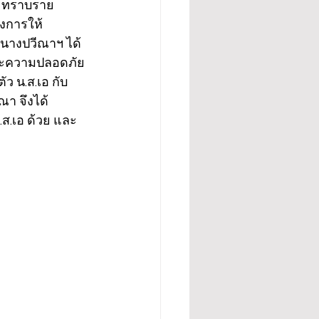
ฯ ทราบราย
งการให้ 
 นางปวีณาฯ ได้
และความปลอดภัย
ัว น.ส.เอ กับ
า จึงได้ 
.ส.เอ ด้วย และ