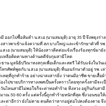
 สามี ออกไปซื้อส้มตำ น.ส.เอ (นามสมมุติ) อายุ 35 ปี จึงพยุง
สาวพาเข้าแจ้งความที่ สภ.บางใหญ่ และเข้ารักษาตัวที่ รพ.
น.ส.เอ (นามสมมุติ) ให้น้องสาวติดต่อแจ้งเรื่องร้องทุกข์มายัง
วยเหลือติดตามทางด้านคดีจับกุมสามีโหด
าน มูลนิธิปวีณาหงสกุลเพื่อเด็กและสตรี ได้รับแจ้งในวันเสา
ทรศัพท์พูดกับ น.ส.เอ (นามสมมุติ) ที่นอนรักษาตัวอยู่ รพ. เล่า
ตุที่ถูกทำร้าย อย่างน่าสงสารยิ่ง ว่าตนมีอาชีพ ขายเสื้อผ้า
้องไปขายบริการทางเพศเป็นครั้งคราวโดยทุกครั้งสามีจะเป
นไหนสามีไม่พอใจก็จะด่าทอทำร้าย หึงหวง อยู่กินกับสามี 
ณ 50-60 ครั้ง แต่ครั้งนี้ถูกทำร้ายหนักที่สุด ซึ่งวอนขอให้
ละด่าอีกว่า ยังไม่ตาย ตนคิดว่าหากอยู่ต่อไปคงต้องตาย จึ