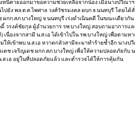
จึงหนีตายออกมาขอความช่วยเหลือจากน้อง เมื่อนางปวีณา
ไปยัง พล.ต.ต.ไพศาล วงศ์วัชรมงคล ผบก.จ.นนทบุรี โดยได้สั่
ช ผกก.สภ.บางใหญ่ จ.นนทบุรี เร่งดำเนินคดี ในขณะเดียวกัน
กดิ์ วรงค์ชัยกุล ผู้อำนวยการ รพ.บางใหญ่ สอบถามอาการ
) เนื่องจากสามี น.ส.เอ ได้เข้าไปใน รพ.บางใหญ่ เพื่อตามหาต
ให้เข้าพบ น.ส.เอ หวาดกลัวสามีจะมาทำร้ายซ้ำอีก นางปวีณ
รเดช เจริญเดช ผกก.สภ.บางใหญ่ เพื่อให้ความปลอดภัยกับ น
น.ส.เอ อยู่ในที่ปลอดภัยแล้ว และตำรวจได้ให้การคุ้มกัน