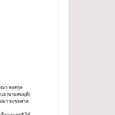
วีณา หงสกุล 
เอ (นามสมมุติ) 
งไม่มา จะขอศาล