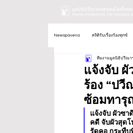
Newspavena
สถิติรับเรื่องร้องทุกข์
ทีมงานมูลนิธิปวีณา
แจ้งจับ ผ
ร้อง “ปวี
ซ้อมทารุณ
แจ้งจับ ผัวซา
คดี จับผัวสุดโ
รัดคอ กระทืบท