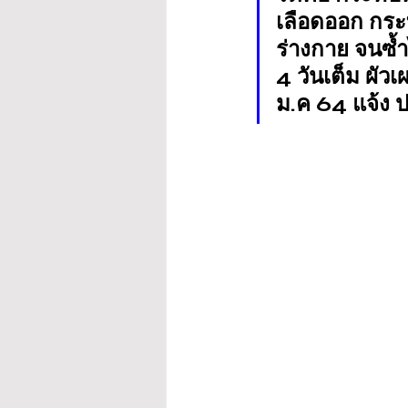
เลือดออก กระท
ร่างกาย จนซ้
4 วันเต็ม ผัว
ม.ค 64 แจ้ง ป