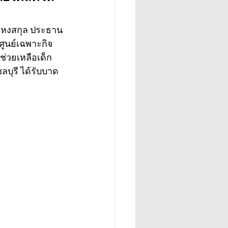
ณา หงสกุล ประธาน
รศูนย์เฉพาะกิจ
่วยเหลือเด็ก
ลบุรี ได้รับบาด