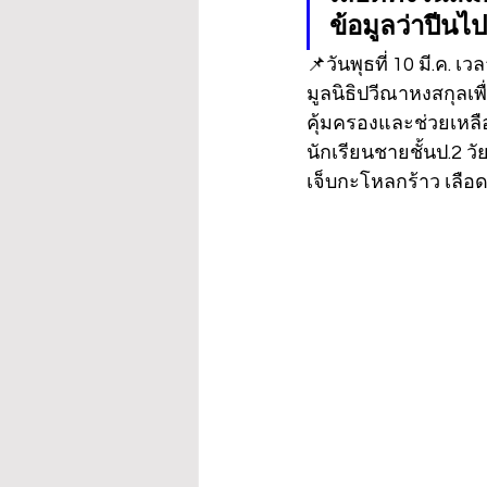
ข้อมูลว่าปีนไ
📌วันพุธที่ 10 มี.ค. 
มูลนิธิปวีณาหงสกุลเพื
คุ้มครองและช่วยเหลื
นักเรียนชายชั้นป.2 วั
เจ็บกะโหลกร้าว เลือ