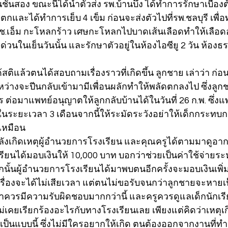
้นสอง ขณะนี้ได้นำตัวส่ง รพ.บ้านบึง ได้ทำการรักษาเบื้อง
ะแตกและได้ทำการเย็บ 4 เข็ม ก่อนจะส่งตัวไปที่รพ.ชลบุรี เพื
.ช.เอ็ม กะโหลกร้าว เศษกะโหลกไปบาดเส้นเลือดทำให้เลื
่วนในเย็นวันนั้น และรักษาตัวอยู่ในห้องไอซียู 2 วัน ห้องธ
สติแล้วตนได้สอบถามเรื่องราวที่เกิดขึ้น ลูกชาย เล่าว่า ก่อ
ะหว่างจะปีนกลับเข้ามามีเพื่อนผลักทำให้พลัดตกลงไป ซึ่งล
 ต่อมาแพทย์อนุญาตให้ลูกกลับบ้านได้ในวันที่ 26 ก.พ. ซึ่งแพ
ะยะเวลา 3 เดือนจากนี้ให้ระมัดระวังอย่าให้เด็กกระทบกร
เหมือน
หลังเกิดเหตุผู้อำนวยการโรงเรียน และคุณครูได้ตามมาดูอากา
ียนได้มอบเงินให้ 10,000 บาท บอกว่าช่วยเป็นค่าใช้จ่ายระ
นั้นผู้อำนวยการโรงเรียนได้มาพบตนอีกครั้งจะมอบเงินเพิ่ม
ื่องจะได้ไม่เสียเวลา แต่ตนไม่ขอรับจนกว่าลูกชายจะหายเ
าควรมีความรับผิดชอบมากกว่านี้ และครูควรดูแลเด็กนักเรี
ม่เคยเรียกร้องอะไรกับทางโรงเรียนเลย เพียงแต่คิดว่าเหตุเ
นแบบนี้ ซึ่งไม่มีใครอยากให้เกิด ตนต้องออกจากงานที่ทำอยู