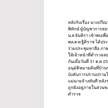
หลังรับเรื่อง นางปวี
พิทักษ์ ผู้บัญชาการส
น.ส.จันทิรา เข้าพบเพ
พล.ต.ท.ฐิติราช ได้ปร
ร่วมประชุมหาลือ ภายห
ให้เจ้าหน้าที่ตำรวจ
กันเมื่อวันที่ 31 ต.ค
อนุมัติหมายค้นที่บ้าน
บังคับการปราบปรามได
แม่นายจ้างทันที หลั
ถูกฝังอยู่ภายในสวนข
ตำรวจ