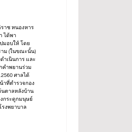
ิติราช หนองหาร
า ได้พา 
้ไปมอบให้ โดย 
ราม (ในขณะนั้น) 
ป ดำเนินการ และ
ปากคำพยานร่วม
ย.2560 ศาลได้
หน้าที่ตำรวจกอง
ต้นตาลหลังบ้าน
รงกระดูกมนุษย์
ช โรงพยาบาล