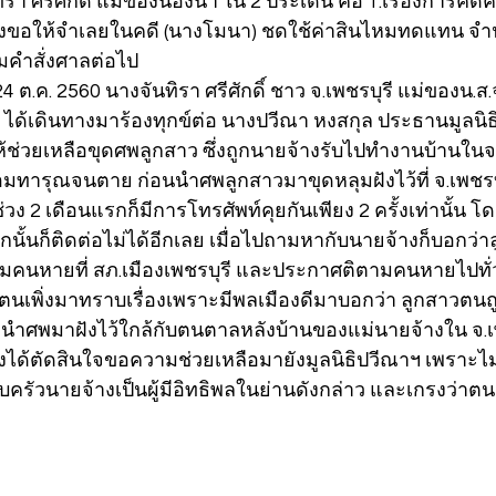
รา ศรีศักดิ์ แม่ของน้องน้ำ ใน 2 ประเด็น คือ 1.เรื่องการคั
่องขอให้จำเลยในคดี (นางโมนา) ชดใช้ค่าสินไหมทดแทน จำ
มคำสั่งศาลต่อไป
่ 24 ต.ค. 2560 นางจันทิรา ศรีศักดิ์ ชาว จ.เพชรบุรี แม่ของน.ส.จร
 ปี ได้เดินทางมาร้องทุกข์ต่อ นางปวีณา หงสกุล ประธานมูลนิ
ห้ช่วยเหลือขุดศพลูกสาว ซึ่งถูกนายจ้างรับไปทำงานบ้านในจ.
อมทารุณจนตาย ก่อนนำศพลูกสาวมาขุดหลุมฝังไว้ที่ จ.เพชรบุรี
2 เดือนแรกก็มีการโทรศัพท์คุยกันเพียง 2 ครั้งเท่านั้น โดย
จากนั้นก็ติดต่อไม่ได้อีกเลย เมื่อไปถามหากับนายจ้างก็บอกว่
มคนหายที่ สภ.เมืองเพชรบุรี และประกาศติตามคนหายไปทั่ว 
ว ตนเพิ่งมาทราบเรื่องเพราะมีพลเมืองดีมาบอกว่า ลูกสาวตน
ะนำศพมาฝังไว้ใกล้กับตนตาลหลังบ้านของแม่นายจ้างใน จ.
ด้จึงได้ตัดสินใจขอความช่วยเหลือมายังมูลนิธิปวีณาฯ เพราะ
รอบครัวนายจ้างเป็นผู้มีอิทธิพลในย่านดังกล่าว และเกรงว่