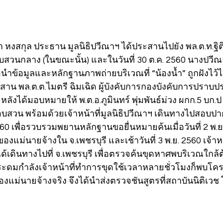
ณา หงสกุล ประธาน มูลนิธิปวีณาฯ ได้ประสานไปยัง พล.ต.ท.ฐ
อบสวนกลาง (ในขณะนั้น) และในวันที่ 30 ต.ค. 2560 นางปวีณ
ื่อนำข้อมูลและหลักฐานภาพถ่ายบริเวณที่ “น้องน้ำ” ถูกฝังไว
ะสาน พล.ต.ต.ไมตรี ฉิมเฉิด ผู้บังคับการกองบังคับการปราบป
ลังได้มอบหมายให้ พ.ต.อ.ภูมินทร์ พุ่มพันธ์ม่วง ผกก.5 บก.
สอบสวน พร้อมด้วยเจ้าหน้าที่มูลนิธิปวีณาฯ เดินทางไปสอบ
 2560 เพื่อรวบรวมพยานหลักฐานขอยื่นหมายค้นเมื่อวันที่ 2 พ.
ของแม่นายจ้างใน จ.เพชรบุรี และเช้าวันที่ 3 พ.ย. 2560 เจ้า
้เดินทางไปที่ จ.เพชรบุรี เพื่อตรวจค้นขุดหาศพบริเวณใกล้
งระดมกำลังเจ้าหน้าที่ทำการขุดใช้เวลาหลายชั่วโมงก็พบโค
องแม่นายจ้างจริง จึงได้นำส่งตรวจชันสูตรที่สถาบันนิติเว