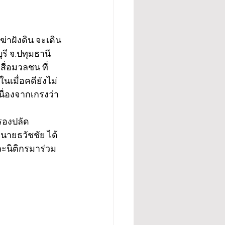
งฆ่าฝังดิน จะเดิน
ี จ.ปทุมธานี 
่อมวลชน ที่
นเมื่อคดียังไม่
ื่องจากเกรงว่า
รองปลัด
 นายธวัชชัย ได้
ะนิติกรมาร่วม