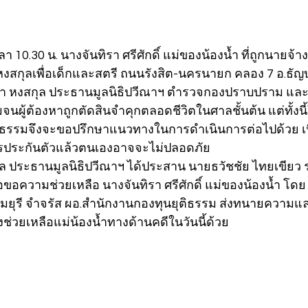
เวลา 10.30 น. นางจันทิรา ศรีศักดิ์ แม่ของน้องน้ำ ที่ถูกนายจ้า
หงสกุลเพื่อเด็กและสตรี ถนนรังสิต-นครนายก คลอง 7 อ.ธัญบุร
ณา หงสกุล ประธานมูลนิธิปวีณาฯ ตำรวจกองปราบปราม และสื
นผู้ต้องหาถูกตัดสินจำคุกตลอดชีวิตในศาลชั้นต้น แต่ทั้งนี้ใ
ติธรรมจึงจะขอปรึกษาแนวทางในการดำเนินการต่อไปด้วย เน
การประกันตัวแล้วตนเองอาจจะไม่ปลอดภัย
ล ประธานมูลนิธิปวีณาฯ ได้ประสาน นายธวัชชัย ไทยเขียว 
อขอความช่วยเหลือ นางจันทิรา ศรีศักดิ์ แม่ของน้องน้ำ โดย
ยุรี จำจรัส ผอ.สำนักงานกองทุนยุติธรรม ส่งทนายความแล
ช่วยเหลือแม่น้องน้ำทางด้านคดีในวันนี้ด้วย