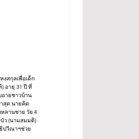
หงสกุลเพื่อเด็ก
อายุ 31 ปี ที่
ับอายชาวบ้าน  
าสุด นายคิด 
บหลานชาย วัย 4 
บัว (นามสมมติ) 
ิธิปวีณาฯช่วย