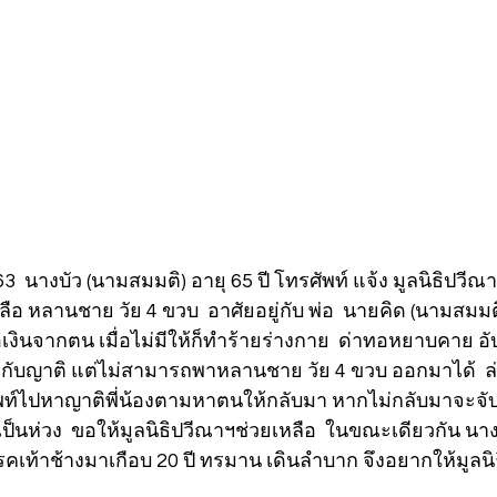
 63  นางบัว (นามสมมติ) อายุ 65 ปี โทรศัพท์ แจ้ง มูลนิธิปวีณา
อ หลานชาย วัย 4 ขวบ  อาศัยอยู่กับ พ่อ  นายคิด (นามสมมติ) 
เงินจากตน เมื่อไม่มีให้ก็ทำร้ายร่างกาย  ด่าทอหยาบคาย อ
กับญาติ แต่ไม่สามารถพาหลานชาย วัย 4 ขวบ ออกมาได้  ล่
พท์ไปหาญาติพี่น้องตามหาตนให้กลับมา หากไม่กลับมาจะจั
ป็นห่วง  ขอให้มูลนิธิปวีณาฯช่วยเหลือ  ในขณะเดียวกัน นาง
นโรคเท้าช้างมาเกือบ 20 ปี ทรมาน เดินลำบาก จึงอยากให้มูลน