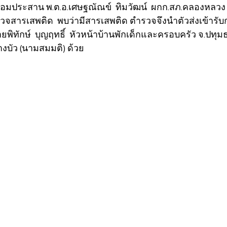
้อมประสาน พ.ต.อ.เศษฐณัณข์  ทิมวัฒน์  ผกก.สภ.คลองหลวง  
วจสารเสพติด  พบว่ามีสารเสพติด ตำรวจจึงนำตัวส่งเข้ารั
ิทักษ์  บุญฤทธิ์  หัวหน้าบ้านพักเด็กและครอบครัว จ.ปทุมธ
งบัว (นามสมมติ) ด้วย