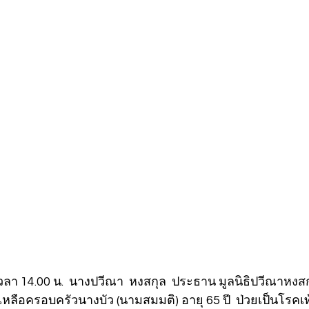
เหลือครอบครัวนางบัว (นามสมมติ) อายุ 65 ปี  ป่วยเป็นโรคเท้า