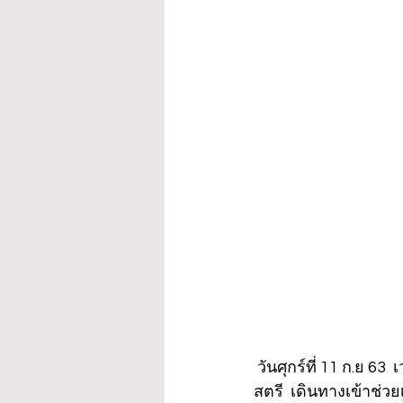
 วันศุกร์ที่ 11 ก.ย 63  เวลา 14.00 น.  นางปวีณา  หงสกุล  ประธาน มูลนิธิปวีณาหงสกุลเพื่อเด็กและ
สตรี  เดินทางเข้าช่วย