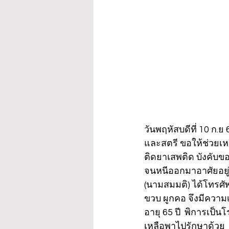
วันพฤหัสบดีที่ 10 ก.ย
และสตรี ขอให้ช่วยเหลื
ติดยาเสพติด บังคับขอ
จนหนีออกมาอาศัยอยู่
(นามสมมติ) ได้โทรศั
ขวบ ผูกคอ จึงมีความเ
อายุ 65 ปี  พิการเป็
เหลือพาไปรักษาด้วย 