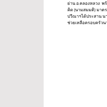
ย่าน อ.คลองหลวง  พร
คิด (นามสมมติ) มาตร
ปวีณาฯได้ประสาน นายพ
ช่วยเหลือครอบครัวนา