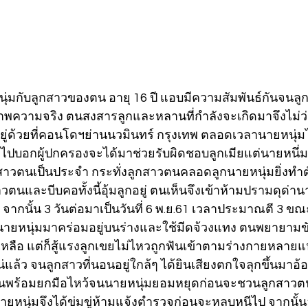
นุ่มกับลูกสาวของตน อายุ 16 ปี แอบมีความสัมพันธ์กันจนลู
พความจริง ตนสงสารลูกและหลานที่กำลังจะเกิดมาจึงไม่
ยู่ด้วยที่คอนโดฯย่านนวมินทร์ กรุงเทพ ตลอดเวลานายหนุ
้ไปบอกผู้ปกครองจะได้มาช่วยรับผิดชอบลูกเมียแต่นายหนึ่
สาวตนเป็นประจำ กระทั่งลูกสาวตนคลอดลูกนายหนุ่มยิ่งทำ
วตนและบีบคอทั้งนี้อุ้มลูกอยู่ ตนเห็นจึงเข้าห้ามปรามดุด่าน
ากนั้น 3 วันต่อมาเป็นวันที่ 6 พ.ย.61 เวลาประมาณตี 3 ขณะ
ะนายหนุ่มมาคร่อมอยู่บนร่างและใช้มีดจ้วงแทง ตนพยายามขั
หลือ แต่ก็สู้แรงลูกเขยไม่ไหวถูกฟันเข้าตามร่างกายหลา
่แล้ว จนลูกสาวที่นอนอยู่ใกล้ๆ ได้ยินเสียงตกใจลุกขึ้นมาอ
นพร้อมยกมือไหว้จนนายหนุ่มยอมหยุดก่อนจะชวนลูกสาวต
ายหนุ่มจึงได้ข่มขู่ห้ามแจ้งตำรวจก่อนจะหลบหนีไป จากนั้