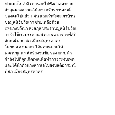
ฆ่าแมวไป 3 ตัว ก่อนจะไปพังศาลตายาย 
ล่าสุดนางสาวเอได้เผารถจักรยานยนต์
ของตนไปแล้ว 1 คัน และกำลังจะเผาบ้าน 
ขอมูลนิธิปวีณาฯ ช่วยเหลือด้วย
👉นางปวีณา หงสกุล ประธานมูลนิธิปวีณ
าฯ จึงได้เร่งประสาน พ.ต.อ.ธนากร วงศ์ศิริ
ลักษณ์ ผกก.สภ.เมืองสมุทรสาคร 
โดยพ.ต.อ.ธนากร ได้มอบหมายให้ 
พ.ต.ท.ชุมพร ฉัตร์สงวนชัย รอง ผกก. นำ
กำลังไปที่จุดเกิดเหตุเพื่อทำการระงับเหตุ
และได้นำตัวนางสาวเอไปสงบสติอารมณ์
ที่สภ.เมืองสมุทรสาคร