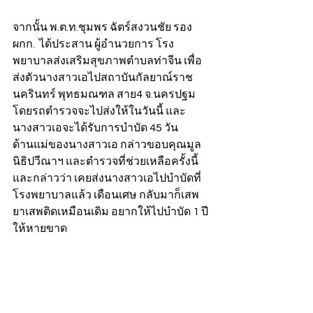
จากนั้น พ.ต.ท.ชุมพร ฉัตร์สงวนชัย รอง 
ผกก.  ได้ประสาน ผู้อำนวยการ โรง
พยาบาลส่งเสริมสุขภาพตำบลท่าจีน เพื่อ
ส่งตัวนางสาวเอไปสถาบันกัลยาณ์ราช
นครินทร์ พุทธมณฑล สาย4 จ.นครปฐม 
โดยรถตำรวจจะไปส่งให้ในวันนี้ และ
นางสาวเอจะได้รับการบำบัด 45 วัน
ด้านแม่ของนางสาวเอ กล่าวขอบคุณมูล
นิธิปวีณาฯ และตำรวจที่ช่วยเหลือครั้งนี้ 
และกล่าวว่า เคยส่งนางสาวเอไปบำบัดที่
โรงพยาบาลแล้ว เดือนเศษ กลับมาก็เสพ
ยาเสพติดเหมือนเดิม อยากให้ไปบำบัด 1 ปี 
ให้หายขาด