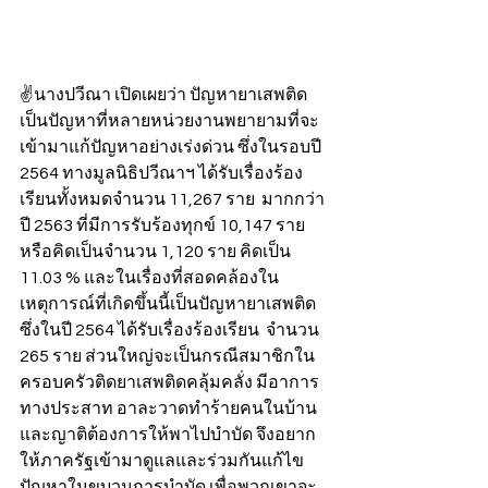
✌นางปวีณา เปิดเผยว่า ปัญหายาเสพติด
เป็นปัญหาที่หลายหน่วยงานพยายามที่จะ
เข้ามาแก้ปัญหาอย่างเร่งด่วน ซึ่งในรอบปี 
2564 ทางมูลนิธิปวีณาฯ ได้รับเรื่องร้อง
เรียนทั้งหมดจำนวน 11,267 ราย  มากกว่า
ปี 2563 ที่มีการรับร้องทุกข์ 10,147 ราย 
หรือคิดเป็นจำนวน 1,120 ราย คิดเป็น 
11.03 % และในเรื่องที่สอดคล้องใน
เหตุการณ์ที่เกิดขึ้นนี้เป็นปัญหายาเสพติด 
ซึ่งในปี 2564 ได้รับเรื่องร้องเรียน  จำนวน 
265 ราย ส่วนใหญ่จะเป็นกรณีสมาชิกใน
ครอบครัวติดยาเสพติดคลุ้มคลั่ง มีอาการ
ทางประสาท อาละวาดทำร้ายคนในบ้าน 
และญาติต้องการให้พาไปบำบัด จึงอยาก
ให้ภาครัฐเข้ามาดูแลและร่วมกันแก้ไข
ปัญหาในขบวนการบำบัด เพื่อพวกเขาจะ