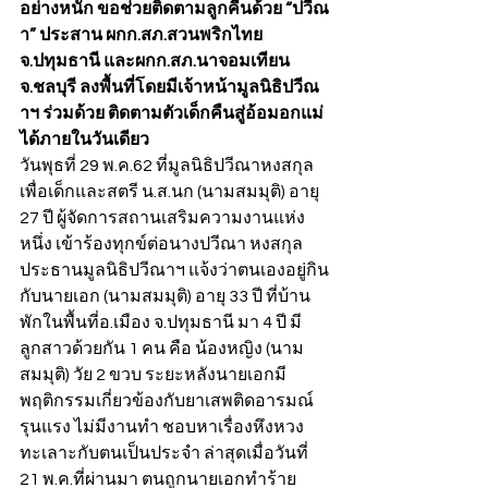
อย่างหนัก ขอช่วยติดตามลูกคืนด้วย “ปวีณ
า” ประสาน ผกก.สภ.สวนพริกไทย 
จ.ปทุมธานี และผกก.สภ.นาจอมเทียน 
จ.ชลบุรี ลงพื้นที่โดยมีเจ้าหน้ามูลนิธิปวีณ
าฯ ร่วมด้วย ติดตามตัวเด็กคืนสู่อ้อมอกแม่
ได้ภายในวันเดียว
วันพุธที่ 29 พ.ค.62 ที่มูลนิธิปวีณาหงสกุล
เพื่อเด็กและสตรี น.ส.นก (นามสมมุติ) อายุ 
27 ปี ผู้จัดการสถานเสริมความงานแห่ง
หนึ่ง เข้าร้องทุกข์ต่อนางปวีณา หงสกุล 
ประธานมูลนิธิปวีณาฯ แจ้งว่าตนเองอยู่กิน
กับนายเอก (นามสมมุติ) อายุ 33 ปี ที่บ้าน
พักในพื้นที่อ.เมือง จ.ปทุมธานี มา 4 ปี มี
ลูกสาวด้วยกัน 1 คน คือ น้องหญิง (นาม
สมมุติ) วัย 2 ขวบ ระยะหลังนายเอกมี
พฤติกรรมเกี่ยวข้องกับยาเสพติดอารมณ์
รุนแรง ไม่มีงานทำ ชอบหาเรื่องหึงหวง
ทะเลาะกับตนเป็นประจำ ล่าสุดเมื่อวันที่ 
21 พ.ค.ที่ผ่านมา ตนถูกนายเอกทำร้าย