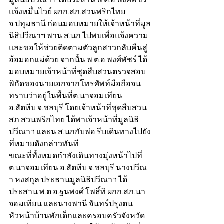
มูลนิธิปวีณาฯ ได้ประสาน พ.ต.อ.พงศ์พัชร์ 
แจ้งหมื่นไวย์ ผกก.สภ.สวนพริกไทย 
จ.ปทุมธานี ก่อนมอบหมายให้เจ้าหน้าที่มูล
นิธิปวีณาฯ พาน.ส.นก ไปพบเพื่อแจ้งความ
และขอให้ช่วยติดตามตัวลูกสาวกลับคืนสู่
อ้อมอกแม่ด้วย จากนั้น พ.ต.อ.พงศ์พัชร์ ได้
มอบหมายเจ้าหน้าที่ชุดสืบสวนตรวจสอบ
พิกัดของนายเอกจากโทรศัพท์มือถือจน
ทราบว่าอยู่ในพื้นที่ต.นาจอมเทียน 
อ.สัตหีบ จ.ชลบุรี โดยเจ้าหน้าที่ชุดสืบสวน
สภ.สวนพริกไทย ได้พาเจ้าหน้าที่มูลนิธิ
ปวีณาฯ และน.ส.นกกับพ่อ รีบเดินทางไปยัง
ที่หมายดังกล่าวทันที
ขณะที่ทั้งหมดกำลังเดินทางมุ่งหน้าไปที่ 
ต.นาจอมเทียน อ.สัตหีบ จ.ชลบุรี นางปวีณ
า หงสกุล ประธานมูลนิธิปวีณาฯ ได้
ประสาน พ.ต.อ.ฐนพงศ์ โพธิ์ทิ ผกก.สภ.นา
จอมเทียน และนางพานี จันทร์ปรุงตน 
หัวหน้าบ้านพักเด็กและครอบครัวจังหวัด