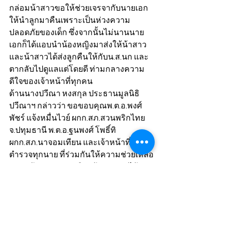
กล่อมน้าสาวขอให้ช่วยเจรจากับนายเอก
ให้นำลูกมาคืนเพราะเป็นห่วงความ
ปลอดภัยของเด็ก ซึ่งจากนั้นไม่นานนาย
เอกก็ได้แอบนำน้องหญิงมาส่งให้น้าสาว 
และน้าสาวได้ส่งลูกคืนให้กับน.ส.นก และ
ตากลับไปดูแลแต่โดยดี ท่ามกลางความ
ดีใจของเจ้าหน้าที่ทุกคน
ด้านนางปวีณา หงสกุล ประธานมูลนิธิ
ปวีณาฯ กล่าวว่า ขอขอบคุณพ.ต.อ.พงศ์
พัชร์ แจ้งหมื่นไวย์ ผกก.สภ.สวนพริกไทย 
จ.ปทุมธานี พ.ต.อ.ฐนพงศ์ โพธิ์ทิ 
ผกก.สภ.นาจอมเทียน และเจ้าหน้าที่
ตำรวจทุกนาย ที่ร่วมกันให้ความช่วยเหลือ
นำตัวน้องหญิงกลับคืนสู่อ้อมอกแม่ได้
อย่างรวดเร็ว ก่อนที่เด็กจะเป็นอันตราย 
ฝากถึงพ่อแม่ที่มีปัญหากันทำอะไรขอให้
คำนึงถึงอนาคตของลูกเป็นสำคัญก่อนที่
จะทำอะไรที่ผิดลงไป