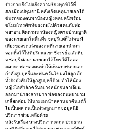
ร่างกาย จึงไปแจ้งความร้องทุกข์ไว้ที่ 
สภ.เมืองปทุมธานี หลังเกิดเหตุนายเอกได้
ขับรถของตนพาน้องหญิงหลบหนีพร้อม
ขโมยโทรศัพท์ของตนไปด้วย ตนกับพ่อ
พยายามติดตามหาน้องหญิงตามบ้านญาติ
ของนายเอกในพื้นที่จ.ชลบุรีแต่ก็ไม่พบ มี
เพียงของรถเก๋งของตนที่นายเอกนำมา
จอดทิ้งไว้ให้ที่บริเวณเขาชีจรรย์ อ.สัตหีบ 
จ.ชลบุรี ต่อมานายเอกได้โทรวีดีโอคอ
ลมาหาพ่อของตนทำให้เห็นภาพนายเอก
กำลังสูบบุหรี่และพ่นควันโขมงใส่ลูก อีก
ทั้งยังบังคับให้ลูกสูบบุหรี่ด้วย ทำให้น้อง
หญิงไอสำลักควันอย่างหนักจนอาเจียน
ออกมาน่าสงสารมาก พ่อของตนพยายาม
เกลี้ยกล่อมให้นายเอกนำหลานมาคืนแต่ก็
ไม่เป็นผล ตนเป็นห่วงลูกมากขอมูลนิธิ
ปวีณาฯ ช่วยเหลือด้วย
หลังรับเรื่อง นางปวีณา หงสกุล ประธาน