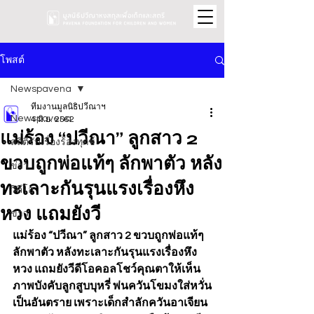
โพสต์
Newspavena
ทีมงานมูลนิธิปวีณาฯ
Newspavena
4 มิ.ย. 2562
แม่ร้อง “ปวีณา” ลูกสาว 2
สถิติรับเรื่องร้องทุกข์
ขวบถูกพ่อแท้ๆ ลักพาตัว หลัง
ข่าว
ทะเลาะกันรุนแรงเรื่องหึง
วิดีโอ
หวง แถมยังวี
ข่าว
แม่ร้อง “ปวีณา” ลูกสาว 2 ขวบถูกพ่อแท้ๆ 
ลักพาตัว หลังทะเลาะกันรุนแรงเรื่องหึง
หวง แถมยังวีดีโอคอลโชว์คุณตาให้เห็น
ภาพบังคับลูกสูบบุหรี่ พ่นควันโขมงใส่หวั่น
เป็นอันตราย เพราะเด็กสำลักควันอาเจียน