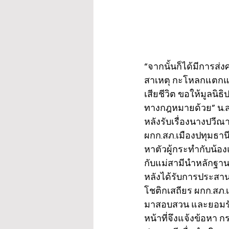
“จากนั้นก็ได้มีการส
สาเหตุ กะโหลกแตกแล
เสียชีวิต ขอให้มูลนิ
ทางกฎหมายด้วย” น.ส.
หลังรับเรื่องนางปวีณ
ผกก.สภ.เมืองปทุมธานี
หาตัวผู้กระทำกับน้อง
กับแม่สามีนำหลักฐา
หลังได้รับการประสาน
โชติกเสถียร ผกก.สภ.เ
มาสอบสวน และยอมรับว
หน้าที่จึงแจ้งข้อหา 