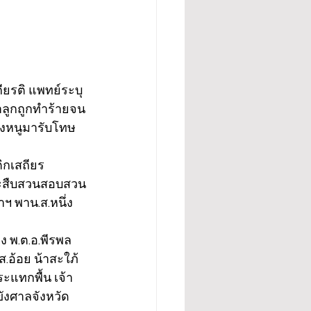
ยรติ แพทย์ระบุ
ลูกถูกทำร้ายจน
ของหนูมารับโทษ
ิกเสถียร 
และสืบสวนสอบสวน
ฯ พาน.ส.หนึ่ง
 พ.ต.อ.พีรพล 
.อ้อย น้าสะใภ้ 
ะแทกพื้น เจ้า
ขังศาลจังหวัด