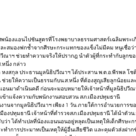
่งศพน้องแอนไปชันสูตรที่โรงพยาบาลธรรมศาสตร์เฉลิมพระเกี
ะสมองฟกช้ำจากศีรษะกระแทกของแข็งไม่มีคม หนูเชื่อว่า
ธิปวีณาฯ ช่วยทำความจริงให้ปรากฎ นำตัวผู้ที่กระทำกับลูก
หนึ่ง กล่าว
า หงสกุล ประธานมูลนิธิปวีณาฯ ได้ประสาน พ.ต.อ.พีรพล โชต
 ช่วยให้ความเป็นธรรมกับน.ส.หนึ่ง ที่ต้องสูญเสียลูกน้อย
แอนมาดำเนินคดี ก่อนจะมอบหมายให้เจ้าหน้าที่มูลนิธิปวีณา
นเข้าแจ้งความกับพนักงานสอบสวน สภ.เมืองปทุมธานี
งานจากมูลนิธิปวีณาฯ เพียง 1 วัน ภายใต้การอำนวยการของ
มืองปทุมธานี เจ้าหน้าที่ตำรวจสภ.เมืองปทุมธานี ได้นำตัวน.ส
่า ได้ทำเปลที่น้องแอนนอนอยู่หลุดเป็นเหตุให้เด็กศีรษะกร
กระทำการประมาทเป็นเหตุให้ผู้อื่นเสียชีวิต และคุมตัวส่งฝาก