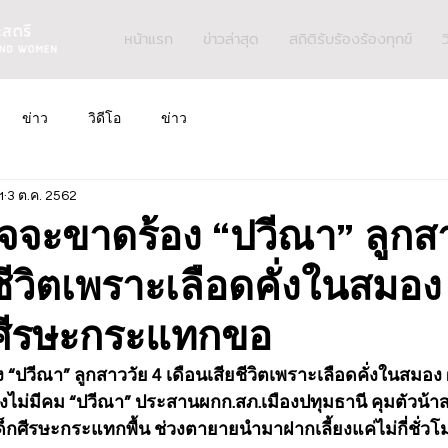
หน้าแรก
ข่าวล่าสุด
สถิติรับร้องร้องทุกข์
ว
ข่าว
วิดีโอ
ข่าว
ฯ
3 ต.ค. 2562
ใจจะขาดร้อง “ปวีณา” ลูกส
ชีวิตเพราะเลือดคั่งในสมอง
ี้ศีรษะกระแทกขอ
“ปวีณา” ลูกสาววัย 4 เดือนเสียชีวิตเพราะเลือดคั่งในสมอง 
ไม่มีคม “ปวีณา” ประสานผกก.สภ.เมืองปทุมธานี คุมตัวน้
กศีรษะกระแทกพื้น ช่วงตายายนำมาฝากเลี้ยงแค่ไม่กี่ชั่วโ