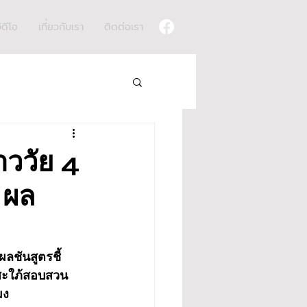
ิดีโอ
เกี่ยวกับเรา
ติดต่อเรา
าววัย 4
 ผล
ผลชันสูตรชี้
าสะใภ้สอบสวน
มง