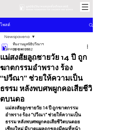
โพสต์
Newspavena
ทีมงานมูลนิธิปวีณาฯ
Newspavena
26 ธ.ค. 2562
แม่สงสัยลูกชายวัย 14 ปี ถูก
สถิติรับเรื่องร้องทุกข์
ฆาตกรรมอำพราง ร้อง
ข่าว
“ปวีณา” ช่วยให้ความเป็น
วิดีโอ
ธรรม หลังพบศพผูกคอเสียชีวิ
ข่าว
ตบนดอ
แม่สงสัยลูกชายวัย 14 ปี ถูกฆาตกรรม
อำพราง ร้อง “ปวีณา” ช่วยให้ความเป็น
ธรรม หลังพบศพผูกคอเสียชีวิตบนดอย
เชียงใหม่ มีบาดแผลถูกของมีคมที่หน้า