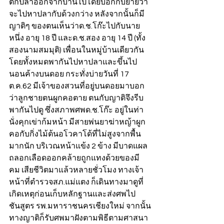
ตกปลาออกจากบ้านไปโดยบอกกับยายว่า
จะไปหาปลากับด้วงกว่าง หลังจากนั้นก็มี
ญาติๆ ของตนเห็นว่าด.ช.โก๊ะไปกับนาย
หนึ่ง อายุ 18 ปี และด.ช.สอง อายุ 14 ปี (ทั้ง
สองนามสมมุติ) เพื่อนในหมู่บ้านเดียวกัน 
โดยทั้งหมดพากันไปหาปลาและขึ้นไป
นอนค้างบนดอย กระทั่งบ่ายวันที่ 17 
ต.ค.62 มีเจ้าของสวนที่อยู่บนดอยมาบอก
ว่าลูกชายตนผูกคอตาย ตนกับญาติจึงรีบ
พากันไปดู ซึ่งสภาพศพด.ช.โก๊ะ อยู่ในท่า
นั่งคุกเข่าก้มหน้า มีสายพ่นยาฆ่าหญ้าผูก
คอกับกิ่งไม้ต้นอโวคาโด้ที่ไม่สูงจากพื้น
มากนัก บริเวณหน้าแข้ง 2 ข้าง มีบาดแผล
ถลอกเลือดออกคล้ายถูกแทงด้วยของมี
คม เสียชีวิตมาแล้วหลายชั่วโมง ทางเจ้า
หน้าที่ตำรวจสภ.แม่แตง ก็เดินทางมาดูที่
เกิดเหตุก่อนเก็บหลักฐานและส่งศพไป
ชันสูตร รพ.มหาราชนครเชียงใหม่ จากนั้น
ทางญาติก็รับศพมาฝังตามพิธีตามศาสนา