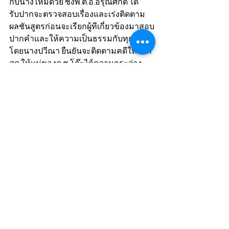
กับนางใหม่ด้วย ซึ่งพ.ต.อ.อรุณศักดิ์ ได้
รับปากจะตรวจสอบเรื่องและเร่งติดตาม
ผลชันสูตรก่อนจะเรียกผู้ทีเกี่ยวข้องมาสอบ
ปากคำและให้ความเป็นธรรมกับทุกฝ่าย 
โดยนางปวีณา ยืนยันจะติดตามคดีให้ถึงที่
สุด ให้แม่ของด.ช.โก๊ะได้ความกระจ่าง
และได้รับความเป็นธรรมต่อไป
ข่าว
ดูทั้งหมด
โพสต์ล่าสุด