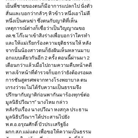
เย็นพี่ชายของตนก็มีอาการแปลกไป นั่งตัว
สั่นและบอกว่ากลัวๆ หิวข้าว หนึ่งเอาไม่ตี 
หนึ่งเป็นคนฆ่า ซึ่งตนกับญาติที่เห็น
เหตุการณ์ต่างก็เชื่อว่าเป็นวิญญาณขอ
งด.ช.โก๊ะมาเข้าสิงร่างเพื่อบอกว่าใครทำ
และให้แม่เรียกร้องความยุติธรรมให้ หลัง
จากนั้นน้องสาวตนก็ยังฝันเห็นหลานมาบ
อกแบบเดียวกันอีก 2 ครั้ง ตอนนี้ผ่านมา 2 
เดือนกว่าแล้วเมื่อไปถามความคืบหน้าคดี 
ทางเจ้าหน้าที่ตำรวจก็บอกว่ายังต้องรอผล
การชันสูตรศพจากทางโรงพยาบาล ตน
เกรงว่าจะไม่ได้รับความเป็นธรรมจึง
ปรึกษากับญาติก่อนพากันมาร้องทุกข์ต่อ
มูลนิธิปวีณาฯ” นางไหม กล่าว
หลังรับเรื่อง นางปวีณา หงสกุล ประธาน
มูลนิธิปวีณาฯ ได้ประสานไปยัง 
พ.ต.อ.อรุณศักดิ์ บัวประเสริฐยิ่ง 
ผกก.สภ.แม่แตง เพื่อขอให้ความเป็นธรรม