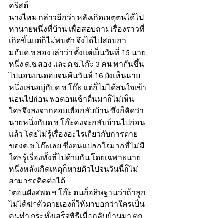
คริสต์
นางไหม กล่าวอีกว่า หลังเกิดเหตุตนได้ไป
หานายหนึ่งที่บ้าน เพื่อสอบถามเรื่องราวที่
เกิดขึ้นแต่ก็ไม่พบตัว จึงได้ไปสอบถา
มกับด.ช.สอง เล่าว่า ตั้งแต่เย็นวันที่ 15 นาย
หนึ่ง ด.ช.สอง และด.ช.โก๊ะ 3 คน พากันขึ้น
ไปนอนบนดอยจนคืนวันที่ 16 ยังเห็นนาย
หนึ่งเล่นอยู่กับด.ช.โก๊ะ แต่ก็ไม่ได้สนใจเข้า
นอนไปก่อน พอตอนเช้าตื่นมาก็ไม่เห็น
ใครจึงลงจากดอยเพื่อกลับบ้าน ซึ่งก็คิดว่า
นายหนึ่งกับด.ช.โก๊ะคงจะกลับบ้านไปก่อน
แล้ว โดยไม่รู้เรื่องอะไรเกี่ยวกับการตาย
ของด.ช.โก๊ะเลย ซึ่งตนแปลกใจมากที่ไม่มี
ใครรู้เรื่องทั้งที่ไปด้วยกัน โดยเฉพาะนาย
หนึ่งหลังเกิดเหตุก็หายตัวไปจนวันนี้ก็ไม่
สามารถติดต่อได้
“ตอนฝังศพด.ช.โก๊ะ ตนก็อธิษฐานว่าถ้าลูก
ไม่ได้ฆ่าตัวตายเองก็ให้มาบอกว่าใครเป็น
คนทำ กระทั่งเสร็จพิธีเมื่อกลับบ้านมา ตก