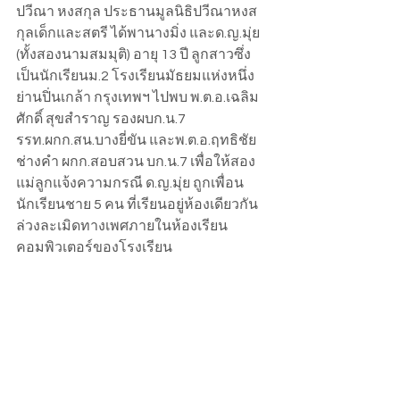
ปวีณา หงสกุล ประธานมูลนิธิปวีณาหงส
กุลเด็กและสตรี ได้พานางมิ่ง และด.ญ.มุ่ย 
(ทั้งสองนามสมมุติ) อายุ 13 ปี ลูกสาวซึ่ง
เป็นนักเรียนม.2 โรงเรียนมัธยมแห่งหนึ่ง
ย่านปิ่นเกล้า กรุงเทพฯ ไปพบ พ.ต.อ.เฉลิม
ศักดิ์ สุขสำราญ รองผบก.น.7 
รรท.ผกก.สน.บางยี่ขัน และพ.ต.อ.ฤทธิชัย 
ช่างคำ ผกก.สอบสวน บก.น.7 เพื่อให้สอง
แม่ลูกแจ้งความกรณี ด.ญ.มุ่ย ถูกเพื่อน
นักเรียนชาย 5 คน ที่เรียนอยู่ห้องเดียวกัน
ล่วงละเมิดทางเพศภายในห้องเรียน
คอมพิวเตอร์ของโรงเรียน