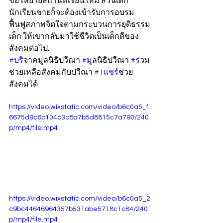
ขอให้ย้ายสถานที่เรียนใหม่ ส่วนเด็ก
นักเรียนชายก็จะต้องเข้ารับการอบรม
ฟื้นฟูสภาพจิตใจตามกระบวนการยุติธรรม
เด็ก ให้เขากลับมาใช้ชีวิตเป็นเด็กดีของ
สังคมต่อไป.
#บร
ิจาคมูลนิธิปวีณา 
#ม
ูลนิธิปวีณา 
#ร
่วม
ช่วยเหลือสังคมกับปวีณา 
#1แชร
์ช่วย
สังคมได้
https://video.wixstatic.com/video/b6c0a5_f
6675d9c6c104c3c8a7b5d8815c7a790/240
p/mp4/file.mp4
https://video.wixstatic.com/video/b6c0a5_2
c9bc44646964357b531abe5718c1c84/240
p/mp4/file.mp4