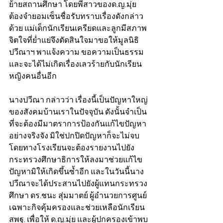
ย้ายสถานศึกษา โดยพี่สาวของด.ญ.มุ่ย 
ต้องจำยอมเซ็นชื่อรับทราบเรื่องดังกล่าว
ด้วย แม่เด็กนักเรียนเครียดและลูกมีสภาพ
จิตใจที่ย่ำแย่จึงตัดสินใจมาขอให้มูลนิธิ
ปวีณาฯ พาแจ้งความ ขอความเป็นธรรม
และจะได้ไม่เกิดเรื่องเลวร้ายกับนักเรียน
หญิงคนอื่นอีก
นางปวีณา กล่าวว่า เรื่องนี้เป็นปัญหาใหญ่
ของสังคมบ้านเราในปัจจุบัน ดังนั้นจำเป็น
ที่จะต้องมีมาตราการป้องกันแก้ไขปัญหา
อย่างจริงจัง มิใช่ปกปิดปัญหาก็จะไม่จบ 
โดยทางโรงเรียนจะต้องรายงานไปยัง
กระทรวงศึกษาธิการให้ลงมาช่วยแก้ไข
ปัญหามิให้เกิดขึ้นซ้ำอีก และในวันนี้นาง
ปวีณาจะได้ประสานไปยังผู้แทนกระทรวง
ศึกษา ดร.ชนะ สุ่มมาตย์ ผู้อำนวยการศูนย์
เฉพาะกิจคุ้มครองและช่วยเหลือนักเรียน 
สพฐ. เพื่อให้ ด.ญ.มุ่ย และผู้ปกครองเข้าพบ