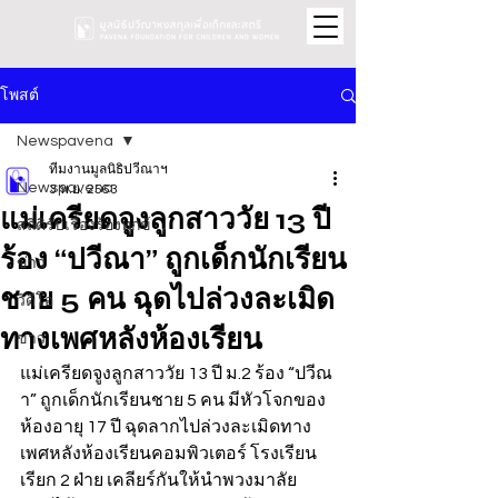
โพสต์
Newspavena
ทีมงานมูลนิธิปวีณาฯ
Newspavena
3 พ.ย. 2563
แม่เครียดจูงลูกสาววัย 13 ปี
สถิติรับเรื่องร้องทุกข์
ร้อง “ปวีณา” ถูกเด็กนักเรียน
ข่าว
ชาย 5 คน ฉุดไปล่วงละเมิด
วิดีโอ
ทางเพศหลังห้องเรียน
ข่าว
แม่เครียดจูงลูกสาววัย 13 ปี ม.2 ร้อง “ปวีณ
า” ถูกเด็กนักเรียนชาย 5 คน มีหัวโจกของ
ห้องอายุ 17 ปี ฉุดลากไปล่วงละเมิดทาง
เพศหลังห้องเรียนคอมพิวเตอร์ โรงเรียน
เรียก 2 ฝ่าย เคลียร์กันให้นำพวงมาลัย